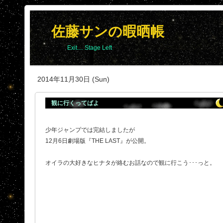
佐藤サンの暇晒帳
Exit.... Stage Left
2014年11月30日 (Sun)
観に行くってばよ
少年ジャンプでは完結しましたが
12月6日劇場版『THE LAST』が公開。
オイラの大好きなヒナタが絡むお話なので観に行こう･･･っと。