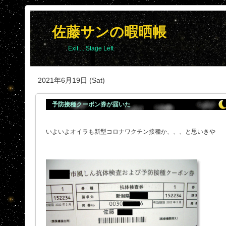
佐藤サンの暇晒帳
Exit.... Stage Left
2021年6月19日 (Sat)
予防接種クーポン券が届いた
いよいよオイラも新型コロナワクチン接種か、、、と思いきや