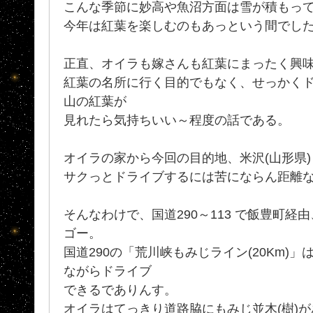
こんな季節に妙高や魚沼方面は雪が積もっ
今年は紅葉を楽しむのもあっという間でし
正直、オイラも嫁さんも紅葉にまったく興味
紅葉の名所に行く目的でもなく、せっかく
山の紅葉が
見れたら気持ちいい～程度の話である。
オイラの家から今回の目的地、米沢(山形県)
サクっとドライブするには苦にならん距離
そんなわけで、国道290～113 で飯豊町経由
ゴー。
国道290の「荒川峡もみじライン(20Km)
ながらドライブ
できるでありんす。
オイラはてっきり道路脇にもみじ並木(樹)