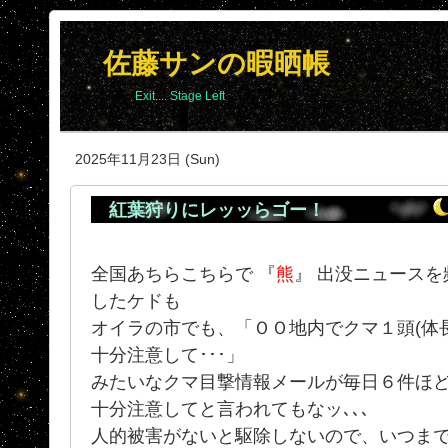
佐藤サンの暇晒帳
Exit.... Stage Left
2025年11月23日 (Sun)
紅葉狩りにレッッらゴー！
全国あちらこちらで 『
熊
』 出没ニュース
したケドも
オイラの市でも、「ＯＯ地内でクマ１頭(体
十分注意して･･･」
みたいなクマ目撃情報メールが毎日６件ほ
十分注意してと言われてもなッ､､､
人的被害がないと駆除しないので、いつま