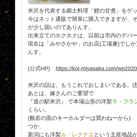
米沢を代表する郷土料理「鯉の甘煮」をゲ
今はネット通販で簡単に購入できますが、
が少し固いのでありんす。
出来立てのホクホクは、以前は市内のデパ
現在は「みやさかや」のお店(工場兼)でし
んす。
(公式HP)
https://koi-miyasaka.com/wp2020
米沢の話は、もうこれでおしまいである。(
あとは、嫁さんのご要望で
『道の駅米沢』 で本場山形の洋梨
ラ・フラ
くらい。
(般若の面のキーホルダーは買わねーから)
つか、
新潟にも洋梨
ル・レクチエ
という主産地品