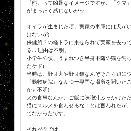
『熊』って凶暴なイメージですが、「クマ
がまったく感じないがッ
オイラが生まれた頃、実家の車庫には犬がい
はないが)
保健所？の軽トラに乗せられて実家を去っ
る... 理由は不明。
小学生の頃、うまれつき半身不随の猫を飼っ
たケド)
当時は、野良犬や野良猫なんぞそこら辺に
『動物病院』なんつー専門な場所を聞いたこ
かも不明)
犬の食事なんか、ご飯に味噌汁ぶっかけた
猫にスルメを食わせるな！とは言われたが
てなかったです。
それが今では