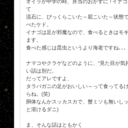
オイラが中学の時、弁当のおかずに ｢イナ
て
流石に、びっくらこいた～屁こいた～状態で
べたケド。
イナゴは足が邪魔なので、食べるときはモギま
ます。
食べた感じは昆虫というより海老ですね､､､
ナマコやクラゲなどのように、"見た目が気持
い話は別だ。
だってアレですよ、
タラバガニの足がおいしい～って食ってる
らね。(笑)
胴体なんかスッカスカで、蟹ミソも無いしッ
と溶けるダニ)
ま、そんな話はともかく