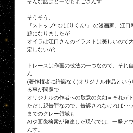
そんな話はどーでもよござんす
そうそう、
『ストップ!! ひばりくん!』 の漫画家、江
題になりましたが
オイラは江口さんのイラストは美しいので大
定しないが)
トレースは作画の技法の一つなので、それ
ん。
(著作権者に許諾なく)オリジナル作品とい
る事が問題で
オリジナルの作者への敬意の欠如＝それが
ただし親告罪なので、告訴されなければ･･･バ
までのグレー領域も
AIや画像検索が発達した現代では、一発ア
んす。