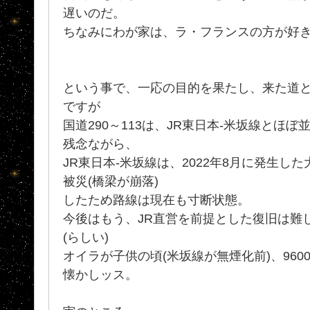
遅いのだ。
ちなみにわが家は、ラ・フランスの方が好
という事で、一応の目的を果たし、来た道
ですが
国道290～113は、JR東日本-米坂線とほ
残念ながら、
JR東日本-米坂線は、2022年8月に発生し
被災(橋梁が崩落)
したため路線は現在も寸断状態。
今後はもう、JR直営を前提とした復旧は難し
(らしい)
オイラが子供の頃(米坂線が無煙化前)、96
懐かしッス。