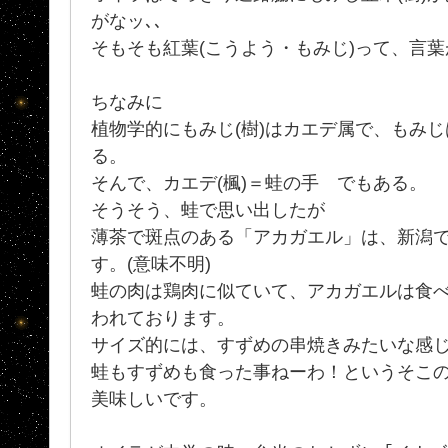
がなッ､､
そもそも紅葉(こうよう・もみじ)って、言
ちなみに
植物学的にもみじ(樹)はカエデ属で、もみ
る。
そんで、カエデ(楓)＝蛙の手 でもある。
そうそう、蛙で思い出したが
薄茶で斑点のある「アカガエル」は、新潟
す。(意味不明)
蛙の肉は鶏肉に似ていて、アカガエルは食
われております。
サイズ的には、すずめの串焼きみたいな感
蛙もすずめも食った事ねーわ！というそこのア･
美味しいです。