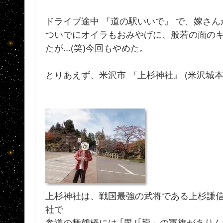
ドライブ途中 『道の駅いいで』 で、嫁さ
ついでにオイラもおみやげに、般若の面の
たが...(笑)今回もやめた。
とりあえず、米沢市 『上杉神社』 (米沢城
上杉神社は、戦国最強の武将である上杉謙
社で
参道の舞鶴橋には ｢毘｣｢龍」の軍旗があり