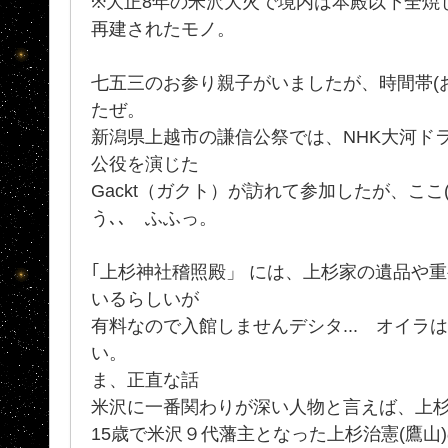
※大正8年の米沢大火で境内は本殿以下全焼
再建されたモノ。
七五三のお参り親子がいましたが、時間帯(
たぜ。
新潟県上越市の謙信公祭では、NHK大河ド
公役を演じた
Gackt（ガクト）が訪れて参加したが、ここ
う､､ ふふっ。
｢上杉神社稽照殿」 には、上杉家の遺品や
いるらしいが
有料なので入館しませんデシタ... オイラ
い。
ま、正直な話
米沢に一番関わりが深い人物と言えば、上
15歳で米沢９代藩主となった上杉治憲(鷹山