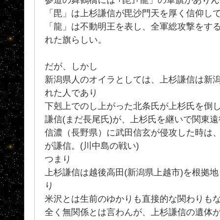
「毘」は上杉謙信が毘沙門天を厚く信仰し
「龍」は不動明王を表し、全軍総攻撃をす
れた旗らしい。
だが、しかし
新潟県人のオイラとしては、上杉謙信は新
れた人であり
下剋上でのし上がった北条氏が上杉氏を倒
謙信(まだ長尾氏)が、上杉氏を継いで関東
信濃（長野県）に武田信玄が侵攻した時は
が謙信。(川中島の戦い)
つまり
上杉謙信は越後高田(新潟県上越市)を根拠
り
米沢とは生前のゆかりも直接的な関わりも
全く無関係とは言わんが、上杉謙信の遺体