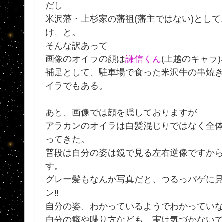
だし
米沢藩・上杉家の藩祖(藩主ではない)とし
け、と。
そんな訳あって
画像のオイラの顔は
謙信くん
(上越のキャラ
補足として、駐車場で食った米沢牛の串焼
イラでもある。
あと、画像では顔を隠しておりますが
アラカンのオイラは白髪混じりではなく全
ってきた。
普段は自分の姿は鏡で見る左右逆像ですか
す。
グレー髪もなんか写真だと、つるっパゲに見えなく
ン!!
自分の姿、わかっているようでわかってい
自分の癖や喋り方なども、実は気づかない