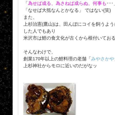
「
為せば成る、為さねば成らぬ、何事も
･･
「なせば大抵なんとかなる」 ではない(笑)
また、
上杉治憲(鷹山)は、田んぼにコイを飼うよ
した人でもあり
米沢市は鯉の食文化が古くから根付いてお
そんなわけで、
創業170年以上の鯉料理の老舗「
みやさかや
上杉神社からモロに近いのだがなッ