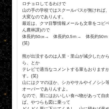
ロチョロしてるわけで
山の手の学校ではスクールバスが無ければ
大変なのでありんす。
最近は、クマ目撃情報メールも文章をコピペ
ん農林課)ので
体長約50㎝→ 体長約0.5ｍ→ 体長約50ｍ
(笑)
熊が出没するのは人里・里山が減少したか
ら、とか
テレビで適当なコメントする輩もおります
す。(笑)
山にはクマのほか、シカやサルやイノシシ
オーバーでありんすよ。
なので、里にはおいしい食べ物があって自
ば、やつらも図に乗って
どんどん里に下りてくるし、山に帰れば産