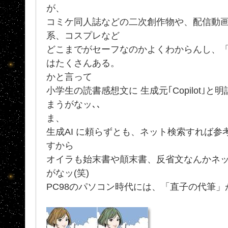
が、
コミケ同人誌などの二次創作物や、配信動
系、コスプレなど
どこまでがセーフなのかよくわからんし、
はたくさんある。
かと言って
小学生の読書感想文に 生成元｢Copilot｣
まうがなッ､､
ま、
生成AI に頼らずとも、ネット検索すれば
すから
オイラも始末書や顛末書、反省文なんかネ
がなッ(笑)
PC98のパソコン時代には、「直子の代筆」