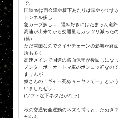
で、
国道49は西会津や板下あたりは賑やかです
トンネル多し
急カーブ多し... 運転好きにはたまらん道
高速が出来てから交通量もガッツリ減った
(笑)
ただ雪国なのでタイヤチェーンの影響か路
所も多く
高速メインで国道の路面保守が後回しになっ
ノンターボ・オートマ車のポンコツ軽なの
ませんが
嫁さんの「ギャー死ぬぅ～ヤメてー」という
いましたぜッ..
(ソフトな下ネタだがなッ)
秋の交通安全運動のネズミ捕りと、たぬき
がらも