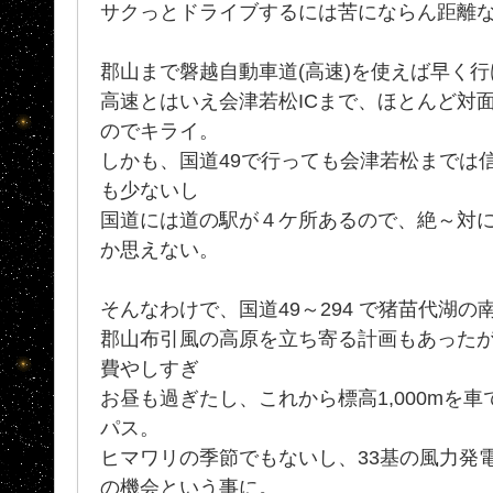
サクっとドライブするには苦にならん距離
郡山まで磐越自動車道(高速)を使えば早く
高速とはいえ会津若松ICまで、ほとんど対
のでキライ。
しかも、国道49で行っても会津若松までは
も少ないし
国道には道の駅が４ケ所あるので、絶～対
か思えない。
そんなわけで、国道49～294 で猪苗代湖
郡山布引風の高原を立ち寄る計画もあった
費やしすぎ
お昼も過ぎたし、これから標高1,000mを
パス。
ヒマワリの季節でもないし、33基の風力発電
の機会という事に。