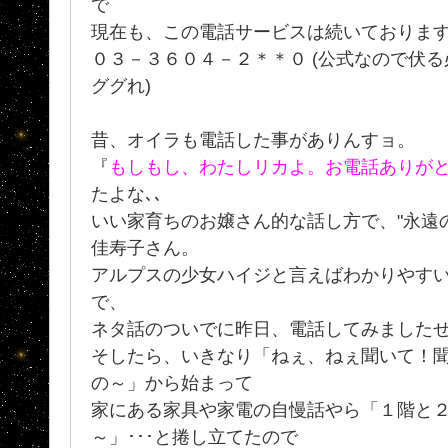
で
現在も、この電話サービスは続いております
０３－３６０４－２＊＊０ (公式なので伏
ググれ)
昔、オイラも電話した事がありんすョ。
『
もしもし、わたしリカよ。お電話ありが
たよな､､
いい家育ちのお嬢さん的な話し方で、"永遠の
佳寿子さん。
アルプスの少女ハイジと言えばわかりやす
で、
ネタ話のついでに昨日、電話してみましたぜ
そしたら、いきなり「ねぇ、ねぇ聞いて！
の～」から始まって
家にある家具や家電の自慢話やら「１階と
～」･･･と捲し立てたので