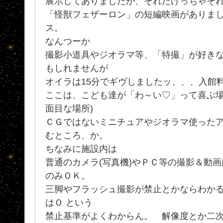
展示してありましたが、それだけっちゃそ
「怪獣フェザーロン」の短編映画がありま
ス。
なんつーか
撮影小道具やジオラマ等、「特撮」が好き
もしれませんが
オイラは15分でギヴしましたッ、、、入館
ここは、こども達が「わ～い♡」って喜ぶ場
面目な場所)
ＣＧではないミニチュアやジオラマ使った
むところ、か。
ちなみに施設内は
普通のカメラ(写真機)やＰＣ等の撮影＆動
のみＯＫ。
三脚やフラッシュ撮影が禁止とかならわか
はＯ という
禁止基準がよくわからん。 解像度とか二