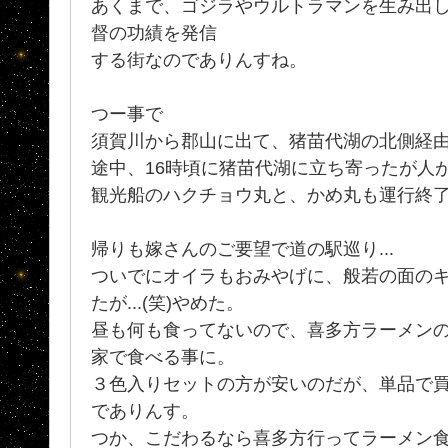
あくまで、ゴジラやウルトラマンを生み出
督の功績を発信
する街なのでありんすね。
つー事で
須賀川から郡山に出て、猪苗代湖の北側経
途中、16時頃に猪苗代湖に立ち寄ったが人
観光船のハクチョウ丸と、かめ丸も運行終了
帰りも嫁さんのご要望で道の駅巡り...
ついでにオイラもおみやげに、般若の面の
たが...(笑)やめた。
昼も何も食ってないので、喜多方ラーメン
家で食べる事に。
３色入りセットの方が安いのだが、単品で
でありんす。
つか、こだわるなら喜多方行ってラーメン