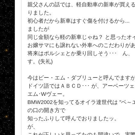
親父さんの話では、軽自動車の新車が買えるく
りました。
初心者だから新車はすぐ傷を付けるから...
ましたが
同じ金額なら軽の新車じゃね？ と思ったオ
お嬢サマにも譲れない外車へのこだわりが
将来はポルシェとか乗り回しそう･･･ ん
す。(失礼)
今はビー・エム・ダブリューと呼んでます
ドイツ語ではＡＢＣＤ･･･ が、アーベーツェー
エム･Wヴェー。
BMW2002を知ってるオイラ達世代は "ベ～
の口の開き方で
知ったふりして呼んでおりましたッ。
が、
これが正しいと思ってたのも間違いで、実