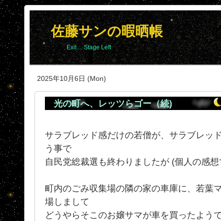
佐藤サンの暇晒帳
Exit.... Stage Left
2025年10月6日 (Mon)
光の町へ、レッツらゴー（続)
サラブレッド感だけの若僧が、サラブレッ
う事で
自民党総裁選も終わりましたが (個人の感想
町内のごみ収集場の隣の家の車庫に、若葉マーク
場しまして
どうやらそこのお嬢サマが車を買ったよう