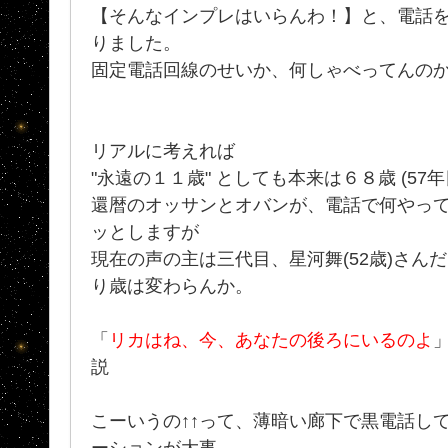
【そんなインプレはいらんわ！】と、電話
りました。
固定電話回線のせいか、何しゃべってんのか
リアルに考えれば
"永遠の１１歳" としても本来は６８歳 (57
還暦のオッサンとオバンが、電話で何やっ
ッとしますが
現在の声の主は三代目、星河舞(52歳)さんだ
り歳は変わらんか。
「
リカはね、今、あなたの後ろにいるのよ
説
こーいうの↑↑って、薄暗い廊下で黒電話し
ーションが大事。