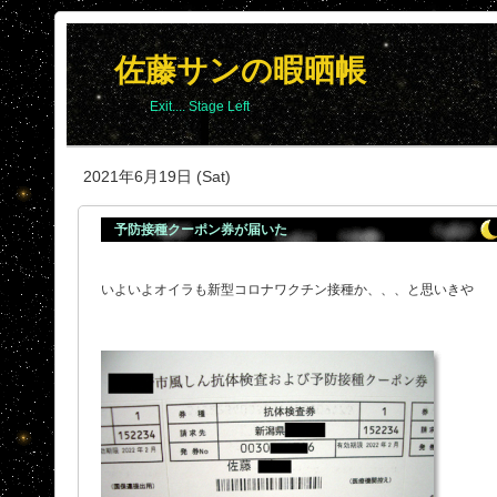
佐藤サンの暇晒帳
Exit.... Stage Left
2021年6月19日 (Sat)
予防接種クーポン券が届いた
いよいよオイラも新型コロナワクチン接種か、、、と思いきや