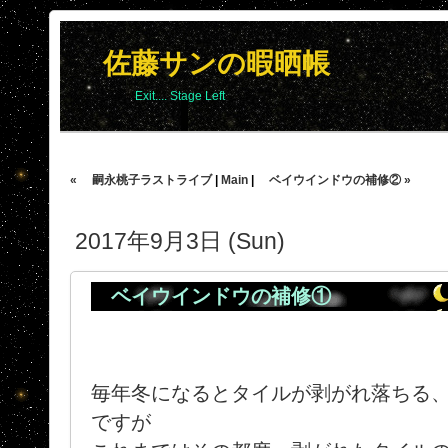
佐藤サンの暇晒帳
Exit.... Stage Left
« 嗣永桃子ラストライブ
|
Main
|
ベイウインドウの補修② »
2017年9月3日 (Sun)
ベイウインドウの補修①
毎年冬になるとタイルが剥がれ落ちる
ですが