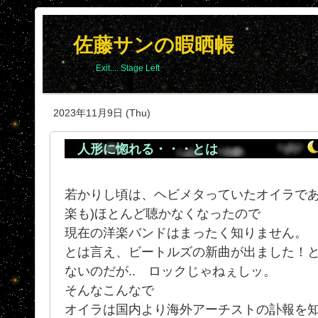
佐藤サンの暇晒帳
Exit.... Stage Left
2023年11月9日 (Thu)
人形に惚れる・・・とは
若かりし頃は、ヘビメタっていたオイラであり
楽も)ほとんど聴かなくなったので
現在の洋楽バンドはまったく知りません。
とは言え、ビートルズの新曲が出ました！
ないのだが.. ロックじゃねぇしッ。
そんなこんなで
オイラは国内より海外アーチストの訃報を知