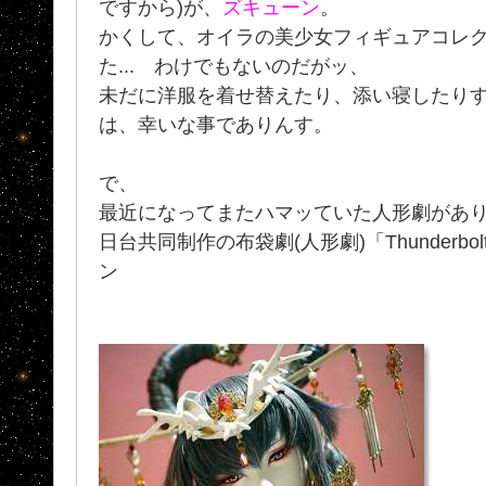
ですから)が、
ズキューン
。
かくして、オイラの美少女フィギュアコレ
た... わけでもないのだがッ、
未だに洋服を着せ替えたり、添い寝したり
は、幸いな事でありんす。
で、
最近になってまたハマッていた人形劇があり
日台共同制作の布袋劇(人形劇)「Thunderbol
ン