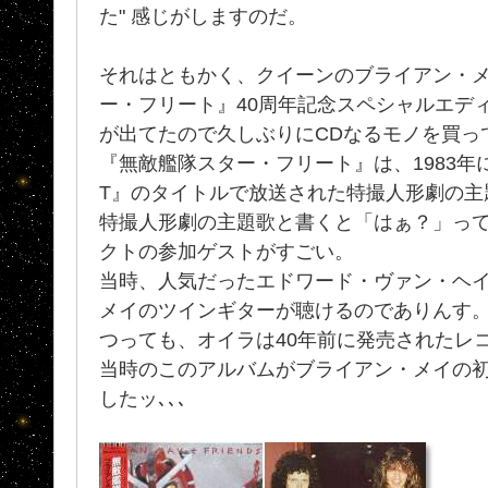
た" 感じがしますのだ。
それはともかく、クイーンのブライアン・メ
ー・フリート』40周年記念スペシャルエデ
が出てたので久しぶりにCDなるモノを買っ
『無敵艦隊スター・フリート』は、1983年にイ
T』のタイトルで放送された特撮人形劇の主
特撮人形劇の主題歌と書くと「はぁ？」って
クトの参加ゲストがすごい。
当時、人気だったエドワード・ヴァン・ヘイ
メイのツインギターが聴けるのでありんす
つっても、オイラは40年前に発売されたレ
当時のこのアルバムがブライアン・メイの
したッ､､､