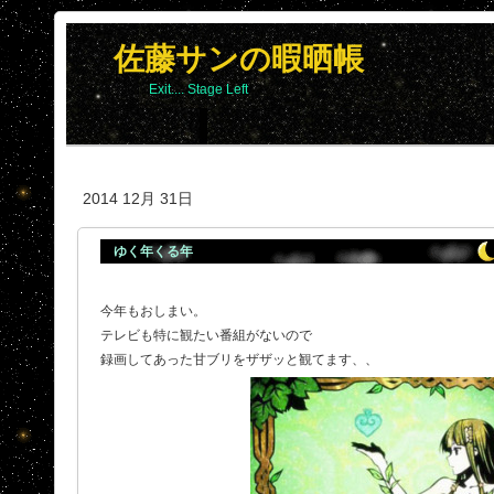
佐藤サンの暇晒帳
Exit.... Stage Left
2014 12月 31日
ゆく年くる年
今年もおしまい。
テレビも特に観たい番組がないので
録画してあった甘ブリをザザッと観てます、、