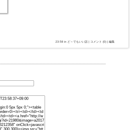
23:58 in
ど～でもいい話
|
コメント (0)
|
編集