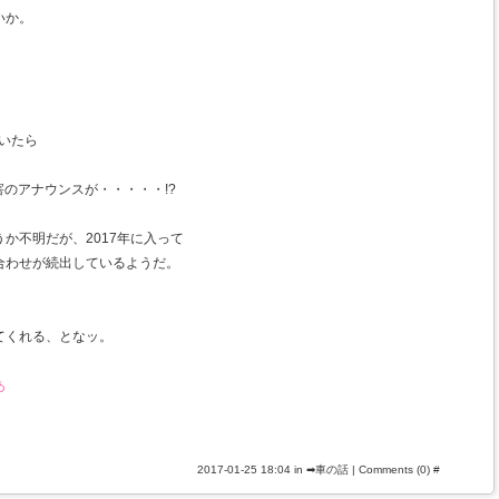
いか。
いたら
障害のアナウンスが・・・・・!?
か不明だが、2017年に入って
合わせが続出しているようだ。
てくれる、となッ。
あ
2017-01-25 18:04 in
➡車の話
|
Comments (0)
#