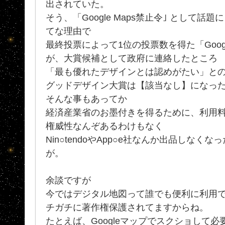
出されていた。
そう、「Google Maps禁止令｣ として話題
てな理由で
最終投票によって1位の投票数を得た「Goo
が、大賞候補として政府に連絡したところ
「最も優れたデザインとは認めがたい」との
グッドデザイン大賞は【該当なし】になっ
そんな事もあってか
経済産業省のお墨付きを得るために、利用
権威性なんぞあるわけもなく
Nin○tendoやApp○e社なんか出品しなく
が。
余談ですが
今ではデジタル地図って誰でも便利に利用
チガチに著作権保護されてますからね。
たとえば、Googleマップでスクショして