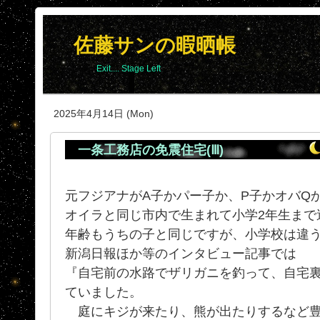
佐藤サンの暇晒帳
Exit.... Stage Left
2025年4月14日 (Mon)
一条工務店の免震住宅(Ⅲ)
元フジアナがA子かパー子か、P子かオバQ
オイラと同じ市内で生まれて小学2年生まで
年齢もうちの子と同じですが、小学校は違
新潟日報ほか等のインタビュー記事では
『自宅前の水路でザリガニを釣って、自宅
ていました。
庭にキジが来たり、熊が出たりするなど豊