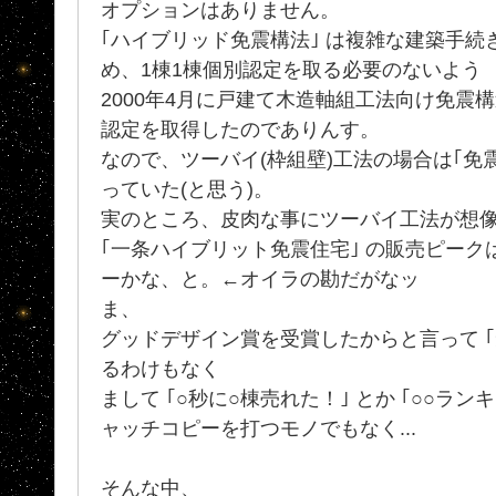
オプションはありません。
｢ハイブリッド免震構法｣ は複雑な建築手
め、1棟1棟個別認定を取る必要のないよう
2000年4月に戸建て木造軸組工法向け免震
認定を取得したのでありんす。
なので、ツーバイ(枠組壁)工法の場合は｢免
っていた(と思う)。
実のところ、皮肉な事にツーバイ工法が想像
｢一条ハイブリット免震住宅｣ の販売ピークは、
ーかな、と。←オイラの勘だがなッ
ま、
グッドデザイン賞を受賞したからと言って ｢
るわけもなく
まして ｢○秒に○棟売れた！｣ とか ｢○○ラ
ャッチコピーを打つモノでもなく...
そんな中、