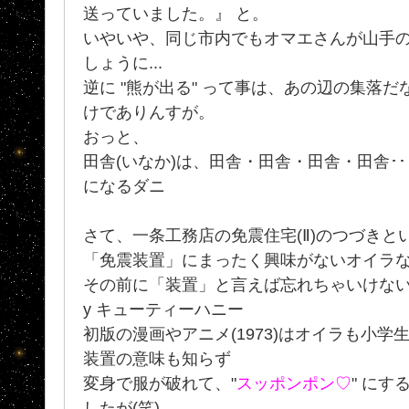
送っていました。』 と。
いやいや、同じ市内でもオマエさんが山手
しょうに...
逆に "熊が出る" って事は、あの辺の集落
けでありんすが。
おっと、
田舎(いなか)は、田舎・田舎・田舎・田舎･
になるダニ
さて、一条工務店の免震住宅(Ⅱ)のつづきとい
「免震装置」にまったく興味がないオイラ
その前に「装置」と言えば忘れちゃいけない･
y キューティーハニー
初版の漫画やアニメ(1973)はオイラも小
装置の意味も知らず
変身で服が破れて、"
スッポンポン♡
" に
したが(笑)