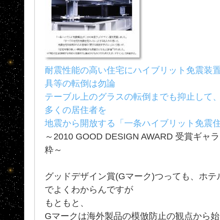
耐震性能の高い住宅にハイブリット免震装
具等の転倒は勿論
テーブル上のグラスの転倒までも抑止して
多くの居住者を
地震から開放する「一条ハイブリット免震
～2010 GOOD DESIGN AWARD 受賞
粋～
グッドデザイン賞(Gマーク)つっても、ホ
でよくわからんですが
もともと、
Gマークは海外製品の模倣防止の観点から