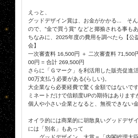
えっと、
グッドデザイン賞は、お金がかかる... そん
ので、”金で買う賞” などと揶揄される事も
ちなみに、2025年度の費用を調べたら【
会】
一次審査料 16,500円 ＋ 二次審査料 71,500
00円 = 合計 269,500円
さらに「Ｇマーク」を利活用した販売促進活
00万支払う必要がある(らしい)。
大企業なら必要経費で驚く金額ではないで
ミネートだけで信頼度UPの期待はあります
個人や小さい企業となると、無視できない
オイラ的には商業的に胡散臭いグッドデザ
には「別名」もあって
グッドデザイン 大賞＝「内閣総理大臣