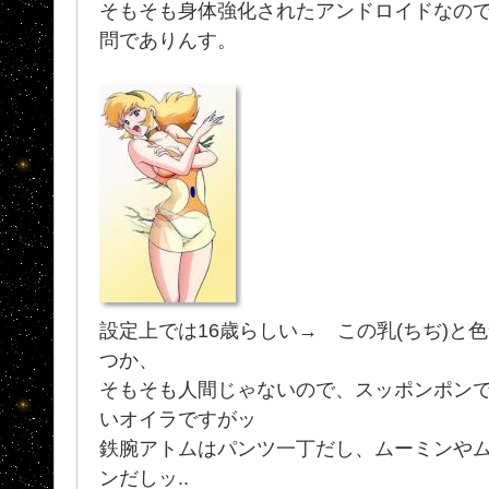
そもそも身体強化されたアンドロイドなの
問でありんす。
設定上では16歳らしい→ この乳(ちぢ)と
つか、
そもそも人間じゃないので、スッポンポン
いオイラですがッ
鉄腕アトムはパンツ一丁だし、ムーミンや
ンだしッ..