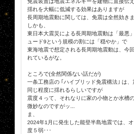
免震装置は地震エネルギーを建物に直接伝
揺れを大幅に低減する効果はありますが
長周期地震動に関しては、免震は全然効き
しかも、
東日本大震災による長周期地震動は「最悪
ュード9という規模の割には「穏やか」で
東海地震で想定される長周期地震動は、今回
れているがな。
ところで(全然関係ない話だが)
一条工務店の ｢ハイブリッド免震構法｣ は
同じ程度に揺れるらしいですが
震度４って、それなりに家の小物とか水槽
微妙なのですがッ...
ま、
2024年1月に発生した能登半島地震では、
度５弱･･･