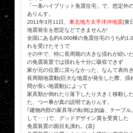
「一条ハイブリット免震住宅」で、想定外
ありんす。
2011年3月11日、
東北地方太平洋沖地震
(東
地震発生を想定などできませんが
全国にある約4,000棟の免震住宅のうち約1
れを受けたそうで
その中で、特に長周期の大きな揺れが続い
の免震装置では揺れを十分に吸収できず
家が元の位置に戻らなかった、なんて表向
長周期地震動(巨大な地震が発生した際、揺
間が長い地震動)によって
家具類が倒れたり落下したり大きく移動し
た、つー事が真の説明でありんす。
｢建物内部の家具等の転倒は勿論、テーブル
して･･･｣で、グッドデザイン賞を受賞した
免震装置の面目丸潰れ。(哀)