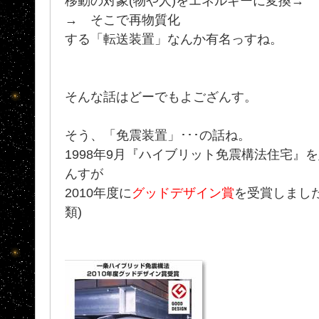
移動の対象(物や人)をエネルギーに変換→
→ そこで再物質化
する「転送装置」なんか有名っすね。
そんな話はどーでもよござんす。
そう、「免震装置」･･･の話ね。
1998年9月『ハイブリット免震構法住宅』
んすが
2010年度に
グッドデザイン賞
を受賞しました
類)