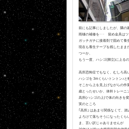
前にも記事にしましたが、隣の家
雨樋の補修を･･･ 留め金具は
ガッチガチに接着剤で固めて養生テ
現在も養生テープを残したまま
つーか、
もう一度、ハシゴ(脚立)に上る
高所恐怖症でもなく、むしろ高
ハシゴを 3mくらいトントン♪
そこから上を見上げながらの作
歳とったせいか、体幹トレーニ
高所(ハシゴの上)で体の向きを
実のところ
｢高所｣ はあまり関係なくて、
よろけて落ちそうになったくら
ま、言い訳じゃありませんが