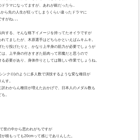
ドラマになってますが、あれが銀だったら..
これから先の人生が狂ってしまうくらい違ったドラマに
すがね､､､
転向する、そんな格下イメージを持ってたオイラですが
われてましたが、木原選手はどちらかといえばムキムキ。
げたり投げたりと、かなり上半身の筋力が必要でしょうが
ては、上半身の付きすぎた筋肉って邪魔だと思うので
ける必要があり、身体作りとしては難しい作業でしょうね。
シンクロ)のように多人数で演技するような変な種目が
りんす。
に訳わからん種目が増えたおかげで、日本人のメダル数も
ども。
。
って世の中から思われがちですが
が積もっても20cmって感じでありんした。