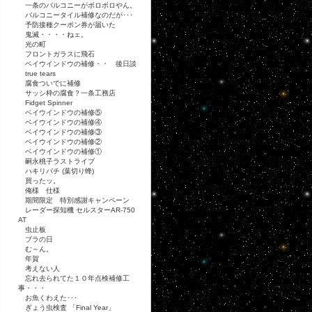
一条のバルコニーがボロボロやん。
バルコニータイル補修なのだが･･･
予防接種クーポン券が届いた
鬼滅・・・・ねェ。
光の町
フロントガラスに飛石
ベイウインドウの補修・・ 後日談
true tears
腐食ついでに補修
サッシ枠の腐食？一条工務店
Fidget Spinner
ベイウインドウの補修⑤
ベイウインドウの補修④
ベイウインドウの補修③
ベイウインドウの補修②
ベイウインドウの補修①
嗣永桃子ラストライブ
ハキリバチ (葉切り蜂)
買ったッ。
俺様 仕様
期間限定 特別感謝キャンペーン
レーダー探知機 セルスターAR-750
AT
虫止板
ブラの日
む～ん。
年賀
考えない人
忘れ去られてた１０年点検補修工
事・・・
お魚くわえた･･･
ぎょう虫検査 「Final Year」