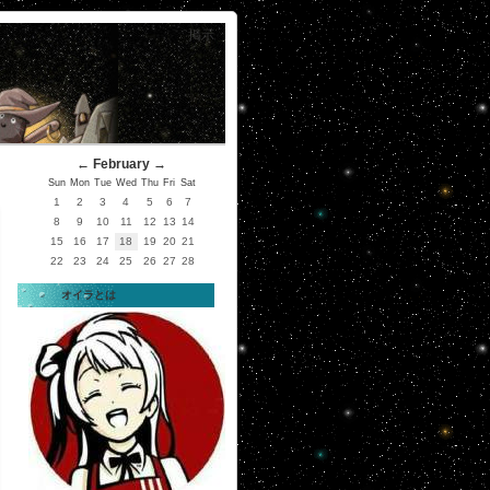
掲示
←
February
→
Sun
Mon
Tue
Wed
Thu
Fri
Sat
1
2
3
4
5
6
7
8
9
10
11
12
13
14
15
16
17
18
19
20
21
22
23
24
25
26
27
28
オイラとは