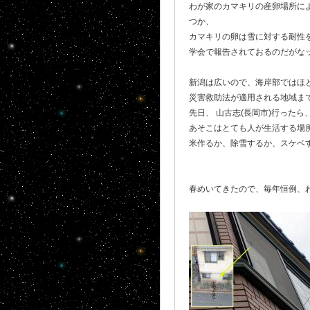
わが家のカマキリの産卵場所に
つか、
カマキリの卵は雪に対する耐性
学会で報告されておるのだがなッ
新潟は広いので、海岸部ではほ
災害救助法が適用される地域ま
先日、 山古志(長岡市)行った
あそこはとても人が生活する場所
米作るか、除雪するか、スケベす
春めいてきたので、毎年恒例、わ