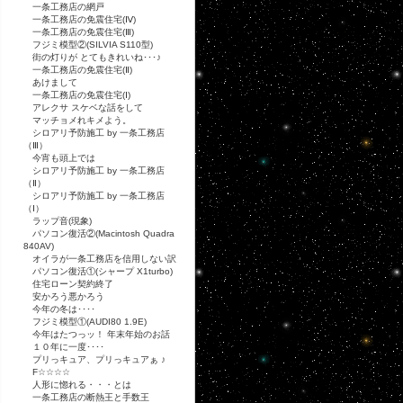
一条工務店の網戸
一条工務店の免震住宅(Ⅳ)
一条工務店の免震住宅(Ⅲ)
フジミ模型②(SILVIA S110型)
街の灯りが とてもきれいね･･･♪
一条工務店の免震住宅(Ⅱ)
あけまして
一条工務店の免震住宅(Ⅰ)
アレクサ スケベな話をして
マッチョメれキメよう。
シロアリ予防施工 by 一条工務店
（Ⅲ）
今宵も頭上では
シロアリ予防施工 by 一条工務店
（Ⅱ）
シロアリ予防施工 by 一条工務店
（Ⅰ）
ラップ音(現象)
パソコン復活②(Macintosh Quadra
840AV)
オイラが一条工務店を信用しない訳
パソコン復活①(シャープ X1turbo)
住宅ローン契約終了
安かろう悪かろう
今年の冬は････
フジミ模型①(AUDI80 1.9E)
今年はたつっッ！ 年末年始のお話
１０年に一度････
プリっキュア、プリっキュアぁ ♪
F☆☆☆☆
人形に惚れる・・・とは
一条工務店の断熱王と手数王