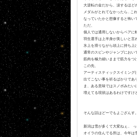
大逆転の金だから、涙するほどの
メダルがとれてなかったら.. 
なっていたかと想像すると怖いで
ただ、
個人では通用しないからペアに
羽生選手は上半身が美しいと言
氷上を滑りながら頭上に持ち上
通常のスピンやジャンプにおい
筋肉を極力細いままで筋力をつ
この先、
アーティスティックスイミング(
出てこない事を祈るばかりであ
ま、ある意味ではスノボみたい
増えてる現状はあるわけですけ
そんな話はどーでもよござんす
新潟は雪が多くて大変ねぇ.. 
オイラの住んでる所は、今年は雪