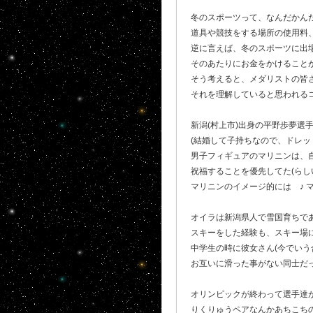
冬のスポーツって、なんだかん
道具や競技をする場所の使用料
逆に言えば、冬のスポーツに出
そのあたりにお金をかけること
そう考えると、メダリストの皆
それを理解していると思われる
新潟(村上市)出身の平野歩夢選
(結婚して子持ちなので、ドレッ
男子フィギュアのマリニンは、
祝福することを優先してた(らしい
マリニンのイメージ的には ♪ マ
オイラは新潟県人で雪国育ちで
スキーをした経験も、スキー場
中学生の時に彼女さん(今でいう
お互いに滑った事がない同士だ
オリンピックが終わって選手達
りくりゅうペアなんかあちこち