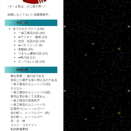
♪そ～よ私は、かに座の男～♪
結婚しなくてもいい花嫁募集中。
分別ごみ
全てのカテゴリー
(149)
一条工務店の話
(30)
➡アフター・修繕
(23)
住宅・住設の話
(18)
➡パナソニック
(9)
美貌録
(26)
つまらん趣味の話
(13)
➡車の話
(11)
ど～でもいい話
(19)
投稿記事
梅を収穫 ～ 蟲の話である
劣化した網戸を張り替えるのである
一条工務店のユニットバス(完)
さよなら･･･
一条工務店のユニットバス(続)
新潟は雪が多くて大変ねぇ．．
一条工務店の浴室折戸
一条工務店のユニットバス
紅葉狩りにレッッらゴー！
光の町へ、レッツらゴー（続)
光の町へ、レッツらゴー
宗・主・神
ゴジジ・ゴズドドン
私的葬儀事情