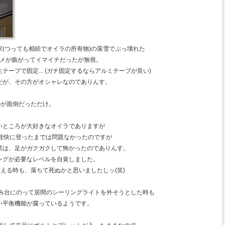
(つっても相続でオイラの所有物)の落雪でぶっ壊れた
ツメが曲がってイマイチだったが無視。
ープで固定... (ガチ固定するならアルミテープが良い)
だが、その方がオシャレなのでありんす。
のが面倒だっただけ。
いところが大好きなオイラでありますが
と軽快に登ったまでは問題なかったのですが
業は、足がガクガクして怖かったのでありんす。
ングが必要なレベルを自覚しました。
変える時も、落ちて死ぬかと思いましたしッ(笑)
踏み台にのって居間のシーリングライトを外そうとした時も
い平衡機能が腐っているようです。