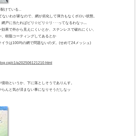
けている...
してないわが家なので、網が劣化して弾力もなくボロい状態。
網戸に当たればビリ☆ビリ☆リ･･･ってなるわなッ､､
ー効果で外から見えにくいとか、ステンレスで破れにくい、
か、樹脂コーティングしてあるとか
イラは100均の網で問題ないのダ。(せめて24メッシュ)
/blog.cgi/c1/a202506121210.html
が億劫というか、下に落としそうでありんす。
やらんと気が済まない事になりそうだしなッ