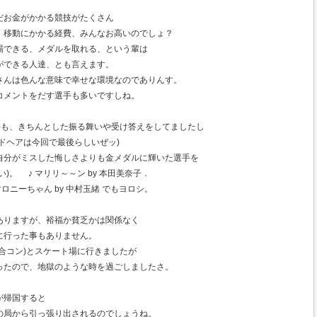
だお金がかかる競技がたくさん
、移動にかかる経費、みんなお高いのでしょ？
場できる、メダルを取れる、という輩は
ができる人達、とも言えます。
さんは色んな意味で幸せな環境なのでありんす。
コメントをだす選手も多いですしね。
手も、きちんとした振る舞いや受け答えをしてましたし
ドヘアは今回で最後らしいぜッ)
自分がミスした悔しさよりも金メダルに輝いた選手を
)。 ♪ マリリ～～ン by 本田美奈子．
ロニーちゃん by 中村玉緒 でもヨロシ。
ありますが、裕福か貧乏かは関係なく
に行った事もありません。
合コン)とスケート場に行きましたが
ったので、地獄のような時を過ごしましたさ。
が帰国すると
の局から引っ張り出されるのでしょうね。