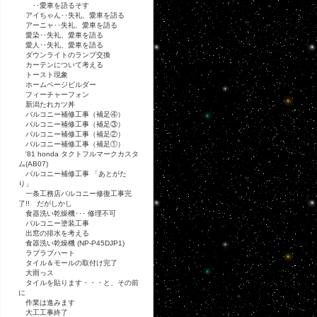
･･愛車を語るそす
アイちゃん･･失礼、愛車を語る
アーニャ･･失礼、愛車を語る
愛染･･失礼、愛車を語る
愛人･･失礼、愛車を語る
ダウンライトのランプ交換
カーテンについて考える
トースト現象
ホームページビルダー
フィーチャーフォン
新潟たれカツ丼
バルコニー補修工事（補足④）
バルコニー補修工事（補足③）
バルコニー補修工事（補足②）
バルコニー補修工事（補足①）
'81 honda タクトフルマークカスタ
ム(AB07)
バルコニー補修工事 「あとがた
り」
一条工務店バルコニー修復工事完
了!! だがしかし
食器洗い乾燥機･･･ 修理不可
バルコニー塗装工事
出窓の排水を考える
食器洗い乾燥機 (NP-P45DJP1)
ラブラブハート
タイル＆モールの取付け完了
大雨っス
タイルを貼ります・・・と、その前
に
作業は進みます
大工工事終了