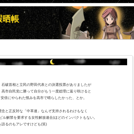
暇晒帳
．
、石破首相と立民の野田代表との決選投票がありましたが
、高市自民党に勝って自分がもう一度総理に返り咲けると
. 安倍にやられた恨みを高市で晴らしたかった、とか。
理念と正反対な「中革連」なんぞ支持されるわけもなく
ピル解禁を要求する女性解放連合)ほどのインパクトもない。
語るのもアレですけども(笑)