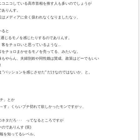
ニコニコしている高市首相を推す人も多いのでしょうが
でありんす。
近はメディアに全く扱われなくなりましたなッ、
いると
方に通じるモノを感じたりするのでありんす。
客をチョロいと思っているような...
客をチョロまかせるモノを売ってる、みたいな。
株もやらん、夫婦別姓や同性婚は賛成、政策はどーでもいい
!
 "パッションを感じさせた" だけなのではないか、と。
ンチ」とか
ま～す」くらいブチ切れて欲しかったモンですがッ、
ネタだろ･･･ ってなるところですが
のでありんす (笑)
情報を知ってるレベル。