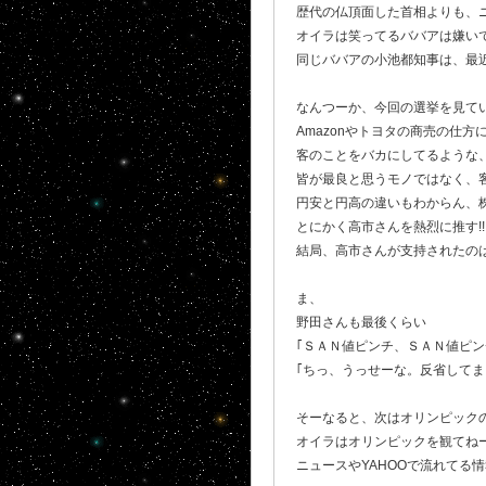
歴代の仏頂面した首相よりも、
オイラは笑ってるババアは嫌い
同じババアの小池都知事は、最
なんつーか、今回の選挙を見て
Amazonやトヨタの商売の仕
客のことをバカにしてるような、
皆が最良と思うモノではなく、
円安と円高の違いもわからん、
とにかく高市さんを熱烈に推す!!
結局、高市さんが支持されたのは
ま、
野田さんも最後くらい
｢ＳＡＮ値ピンチ、ＳＡＮ値ピ
｢ちっ、うっせーな。反省して
そーなると、次はオリンピックの
オイラはオリンピックを観てねー
ニュースやYAHOOで流れてる