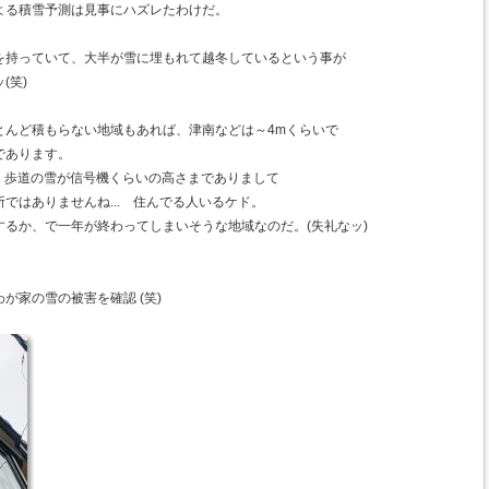
よる積雪予測は見事にハズレたわけだ。
を持っていて、大半が雪に埋もれて越冬しているという事が
(笑)
とんど積もらない地域もあれば、津南などは～4mくらいで
であります。
ら、歩道の雪が信号機くらいの高さまでありまして
ではありませんね... 住んでる人いるケド。
るか、で一年が終わってしまいそうな地域なのだ。(失礼なッ)
が家の雪の被害を確認 (笑)