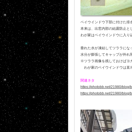
ベイウインドウ下部に付けた排水
本来は、出窓内部の結露防止とし
わが家はベイウインドウに入り
垂れた水が凍結してツララになっ
水分が膨張してキャップが外れ飛
※ツララ画像を残しておけば
わが家のベイウインドウは直冷
関連ネタ
https://photobb.net/21980/blog
https://photobb.net/21980/blog