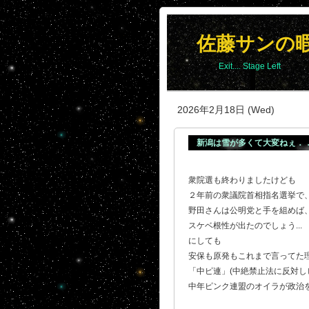
佐藤サンの
Exit.... Stage Left
2026年2月18日 (Wed)
新潟は雪が多くて大変ねぇ．
衆院選も終わりましたけども
２年前の衆議院首相指名選挙で
野田さんは公明党と手を組めば
スケベ根性が出たのでしょう..
にしても
安保も原発もこれまで言ってた
「中ピ連」(中絶禁止法に反対し
中年ピンク連盟のオイラが政治を