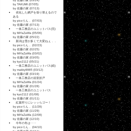
by 佐藤の家 (03/24)
by TAKUMI (07/05)
by 佐藤の家 (07/13)
劣化した網戸を張り替えるので
ある
by picoりん． (07/03)
by 佐藤の家 (07/13)
一条工務店のユニットバス(完)
by MiYaZaWa (05/06)
by 佐藤の家 (05/22)
新潟は雪が多くて大変ねぇ．．
by picoりん． (02/23)
by 佐藤の家 (02/25)
by MiYaZaWa (03/02)
by 佐藤の家 (03/05)
by kyo2112 (05/21)
一条工務店のユニットバス(続)
by makky9985 (03/12)
by 佐藤の家 (03/19)
一条工務店の浴室折戸
by MiYaZaWa (01/24)
by 佐藤の家 (01/28)
一条工務店のユニットバス
by kyo2112 (01/08)
by 佐藤の家 (01/11)
紅葉狩りにレッッらゴー！
by picoりん． (11/28)
by 佐藤の家 (11/29)
by MiYaZaWa (12/08)
by 佐藤の家 (12/10)
今年の冬は････
by picoりん． (04/10)