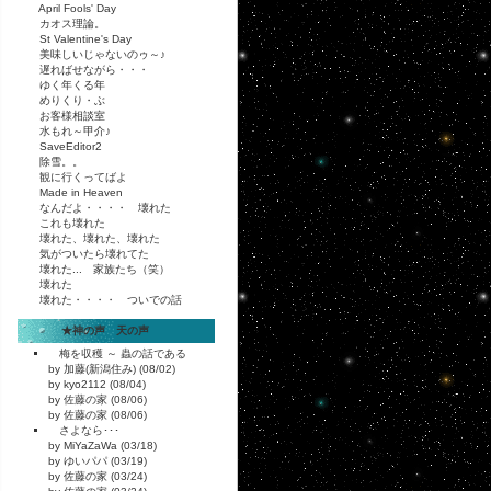
April Fools' Day
カオス理論。
St Valentine's Day
美味しいじゃないのゥ～♪
遅ればせながら・・・
ゆく年くる年
めりくり・ぶ
お客様相談室
水もれ～甲介♪
SaveEditor2
除雪。。
観に行くってばよ
Made in Heaven
なんだよ・・・・ 壊れた
これも壊れた
壊れた、壊れた、壊れた
気がついたら壊れてた
壊れた... 家族たち（笑）
壊れた
壊れた・・・・ ついでの話
★神の声 天の声
梅を収穫 ～ 蟲の話である
by 加藤(新潟住み) (08/02)
by kyo2112 (08/04)
by 佐藤の家 (08/06)
by 佐藤の家 (08/06)
さよなら･･･
by MiYaZaWa (03/18)
by ゆいパパ (03/19)
by 佐藤の家 (03/24)