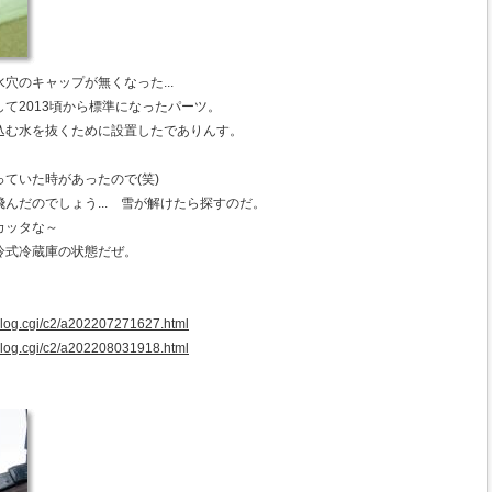
穴のキャップが無くなった...
て2013頃から標準になったパーツ。
込む水を抜くために設置したでありんす。
ていた時があったので(笑)
んだのでしょう... 雪が解けたら探すのだ。
ヨカッタな～
式冷蔵庫の状態だぜ。
/blog.cgi/c2/a202207271627.html
/blog.cgi/c2/a202208031918.html