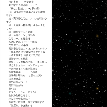
秋の夜長･･･ 音楽鑑賞
夢の家２０年点検・・・？
「家は、性能。」 by 夢の家Ⅰ
Re：高気密住宅はエアコンが壊れ
やすい
続・高気密住宅はエアコンが壊れや
すい
続・食器洗い乾燥機(一条ちゃんと
しろ!!)
続・樹脂サッシと結露
続・住宅ローンと抵当権
住宅ローンと抵当権
KANO-PC バッテリー膨張
営業ガチャ のお話
高気密住宅はエアコンが壊れやすい
一条工務店 住宅建築ブログの今昔
一条工務店 計画換気の黒歴史
樹脂サッシと結露
樹脂サッシ窓枠の劣化 一条工務店
燃え上がぁれー ガンダムぅ～♪
一条のタイルを敷き詰める
浴室換気扇・・・・その後
洗濯機が壊れた....と思った(笑)
浴室換気扇
電気料金がね....2
電気料金がね....
巣引箱
ドラム、ドラム、ドラム♪
合併浄化槽なるもの
埋設排水管高圧洗浄
食器洗い乾燥機 自分で修理する
「減圧弁」を交換する