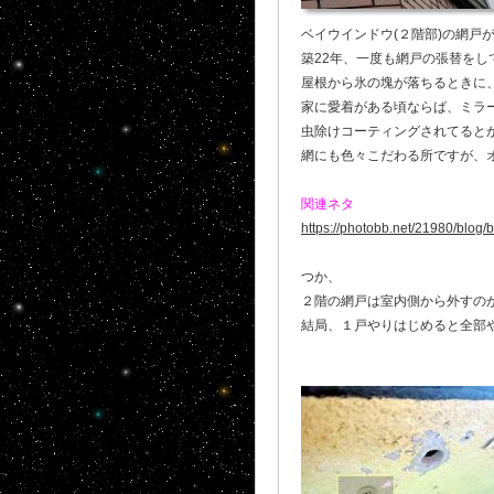
ベイウインドウ(２階部)の網戸が裂
築22年、一度も網戸の張替を
屋根から氷の塊が落ちるときに、
家に愛着がある頃ならば、ミラ
虫除けコーティングされてると
網にも色々こだわる所ですが、オ
関連ネタ
https://photobb.net/21980/blog
つか、
２階の網戸は室内側から外すの
結局、１戸やりはじめると全部