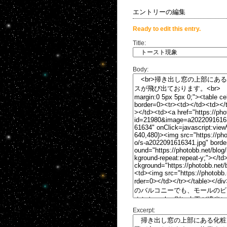
エントリーの編集
Ready to edit this entry.
Title:
Body:
Excerpt: