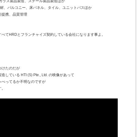
造、ガラス製品製造、スチール製品製造ほか
断熱材、バルコニー、床パネル、タイル、ユニットバスほか
術提携、品質管理
すべてHRDとフランチャイズ契約している会社になります事よ。
つけたのだが
る HTI (S) Pte., Ltd. の映像があって
ゃべってるか不明なのですが
す。