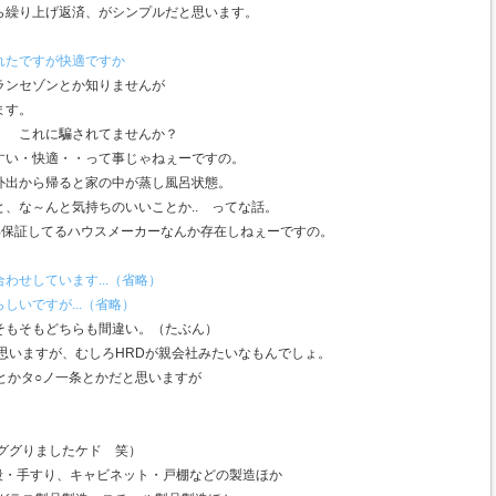
ら繰り上げ返済、がシンプルだと思います。
れたですが快適ですか
ランセゾンとか知りませんが
ます。
・ これに騙されてませんか？
すい・快適・・って事じゃねぇーですの。
外出から帰ると家の中が蒸し風呂状態。
と、な～んと気持ちのいいことか.. ってな話。
%保証してるハウスメーカーなんか存在しねぇーですの。
わせしています...（省略）
しいですが...（省略）
そもそもどちらも間違い。（たぶん）
思いますが、むしろHRDが親会社みたいなもんでしょ。
とかタ○ノ一条とかだと思いますが
ググりましたケド 笑）
段・手すり、キャビネット・戸棚などの製造ほか