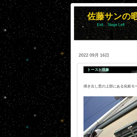
佐藤サンの
Exit.... Stage Left
2022 09月 16日
トースト現象
掃き出し窓の上部にある化粧モ