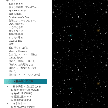
事・・・
お魚くわえた･･･
ぎょう虫検査 「Final Year」
April Fools' Day
カオス理論。
St Valentine's Day
美味しいじゃないのゥ～♪
遅ればせながら・・・
ゆく年くる年
めりくり・ぶ
お客様相談室
水もれ～甲介♪
SaveEditor2
除雪。。
観に行くってばよ
Made in Heaven
なんだよ・・・・ 壊れた
これも壊れた
壊れた、壊れた、壊れた
気がついたら壊れてた
壊れた... 家族たち（笑）
壊れた
壊れた・・・・ ついでの話
★神の声 天の声
梅を収穫 ～ 蟲の話である
by 加藤(新潟住み) (08/02)
by kyo2112 (08/04)
by 佐藤の家 (08/06)
by 佐藤の家 (08/06)
さよなら･･･
by MiYaZaWa (03/18)