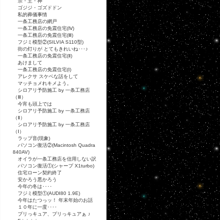
宗・主・神
ゴジジ・ゴズドドン
私的葬儀事情
一条工務店の網戸
一条工務店の免震住宅(Ⅳ)
一条工務店の免震住宅(Ⅲ)
フジミ模型②(SILVIA S110型)
街の灯りが とてもきれいね･･･♪
一条工務店の免震住宅(Ⅱ)
あけまして
一条工務店の免震住宅(Ⅰ)
アレクサ スケベな話をして
マッチョメれキメよう。
シロアリ予防施工 by 一条工務店
（Ⅲ）
今宵も頭上では
シロアリ予防施工 by 一条工務店
（Ⅱ）
シロアリ予防施工 by 一条工務店
（Ⅰ）
ラップ音(現象)
パソコン復活②(Macintosh Quadra
840AV)
オイラが一条工務店を信用しない訳
パソコン復活①(シャープ X1turbo)
住宅ローン契約終了
安かろう悪かろう
今年の冬は････
フジミ模型①(AUDI80 1.9E)
今年はたつっッ！ 年末年始のお話
１０年に一度････
プリっキュア、プリっキュアぁ ♪