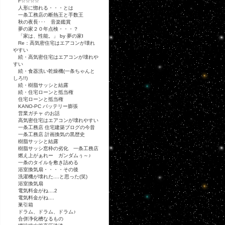
F☆☆☆☆
人形に惚れる・・・とは
一条工務店の断熱王と手数王
秋の夜長･･･ 音楽鑑賞
夢の家２０年点検・・・？
「家は、性能。」 by 夢の家Ⅰ
Re：高気密住宅はエアコンが壊れ
やすい
続・高気密住宅はエアコンが壊れや
すい
続・食器洗い乾燥機(一条ちゃんと
しろ!!)
続・樹脂サッシと結露
続・住宅ローンと抵当権
住宅ローンと抵当権
KANO-PC バッテリー膨張
営業ガチャ のお話
高気密住宅はエアコンが壊れやすい
一条工務店 住宅建築ブログの今昔
一条工務店 計画換気の黒歴史
樹脂サッシと結露
樹脂サッシ窓枠の劣化 一条工務店
燃え上がぁれー ガンダムぅ～♪
一条のタイルを敷き詰める
浴室換気扇・・・・その後
洗濯機が壊れた....と思った(笑)
浴室換気扇
電気料金がね....2
電気料金がね....
巣引箱
ドラム、ドラム、ドラム♪
合併浄化槽なるもの