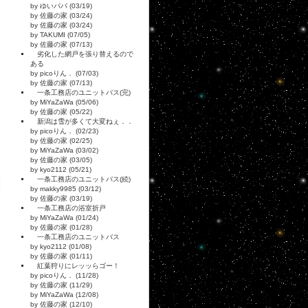
by ゆいパパ (03/19)
by 佐藤の家 (03/24)
by 佐藤の家 (03/24)
by TAKUMI (07/05)
by 佐藤の家 (07/13)
劣化した網戸を張り替えるので
ある
by picoりん． (07/03)
by 佐藤の家 (07/13)
一条工務店のユニットバス(完)
by MiYaZaWa (05/06)
by 佐藤の家 (05/22)
新潟は雪が多くて大変ねぇ．．
by picoりん． (02/23)
by 佐藤の家 (02/25)
by MiYaZaWa (03/02)
by 佐藤の家 (03/05)
by kyo2112 (05/21)
一条工務店のユニットバス(続)
by makky9985 (03/12)
by 佐藤の家 (03/19)
一条工務店の浴室折戸
by MiYaZaWa (01/24)
by 佐藤の家 (01/28)
一条工務店のユニットバス
by kyo2112 (01/08)
by 佐藤の家 (01/11)
紅葉狩りにレッッらゴー！
by picoりん． (11/28)
by 佐藤の家 (11/29)
by MiYaZaWa (12/08)
by 佐藤の家 (12/10)