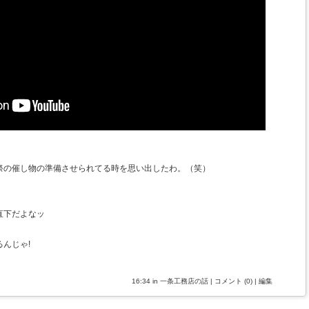
祭の催し物の準備させられてる時を思い出したわ。（笑）
直下だよなッ
んじゃ!
16:34 in
一条工務店の話
|
コメント (0)
|
編集