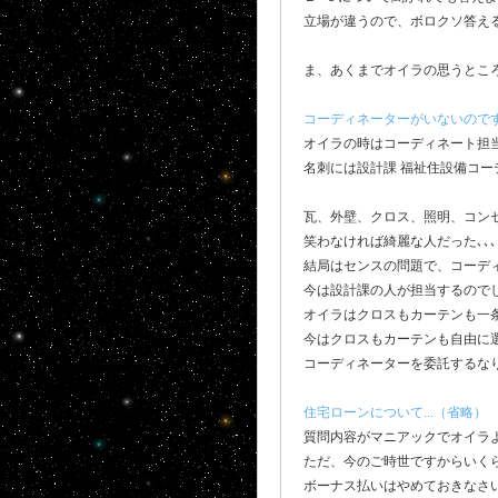
立場が違うので、ボロクソ答え
ま、あくまでオイラの思うとこ
コーディネーターがいないのですが
オイラの時はコーディネート担
名刺には設計課 福祉住設備コー
瓦、外壁、クロス、照明、コン
笑わなければ綺麗な人だった､､
結局はセンスの問題で、コーデ
今は設計課の人が担当するの
オイラはクロスもカーテンも一
今はクロスもカーテンも自由に
コーディネーターを委託するな
住宅ローンについて...（省略）
質問内容がマニアックでオイラ
ただ、今のご時世ですからいく
ボーナス払いはやめておきなさ