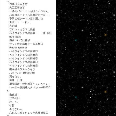
に
作業は進みます
大工工事終了
一条のバルコニーがボロボロやん。
バルコニータイル補修なのだが･･･
予防接種クーポン券が届いた
鬼滅・・・・ねェ。
光の町
フロントガラスに飛石
ベイウインドウの補修・・ 後日談
true tears
腐食ついでに補修
サッシ枠の腐食？一条工務店
Fidget Spinner
ベイウインドウの補修⑤
ベイウインドウの補修④
ベイウインドウの補修③
ベイウインドウの補修②
ベイウインドウの補修①
嗣永桃子ラストライブ
ハキリバチ (葉切り蜂)
買ったッ。
俺様 仕様
期間限定 特別感謝キャンペーン
レーダー探知機 セルスターAR-750
AT
虫止板
ブラの日
む～ん。
年賀
考えない人
忘れ去られてた１０年点検補修工