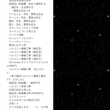
埋設排水管高圧洗浄
食器洗い乾燥機 自分で修理する
「減圧弁」を交換する
･･愛車を語るそす
アイちゃん･･失礼、愛車を語る
アーニャ･･失礼、愛車を語る
愛染･･失礼、愛車を語る
愛人･･失礼、愛車を語る
ダウンライトのランプ交換
カーテンについて考える
トースト現象
ホームページビルダー
フィーチャーフォン
新潟たれカツ丼
バルコニー補修工事（補足④）
バルコニー補修工事（補足③）
バルコニー補修工事（補足②）
バルコニー補修工事（補足①）
'81 honda タクトフルマークカスタ
ム(AB07)
バルコニー補修工事 「あとがた
り」
一条工務店バルコニー修復工事完
了!! だがしかし
食器洗い乾燥機･･･ 修理不可
バルコニー塗装工事
出窓の排水を考える
食器洗い乾燥機 (NP-P45DJP1)
ラブラブハート
タイル＆モールの取付け完了
大雨っス
タイルを貼ります・・・と、その前