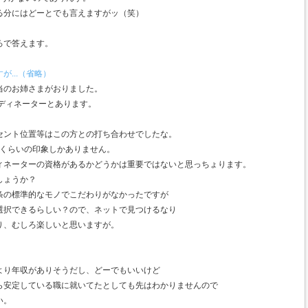
る分にはどーとでも言えますがッ（笑）
ろで答えます。
...（省略）
当のお姉さまがおりました。
ディネーターとあります。
セント位置等はこの方との打ち合わせでしたな。
､くらいの印象しかありません。
ィネーターの資格があるかどうかは重要ではないと思っちょります。
でしょうか？
条の標準的なモノでこだわりがなかったですが
選択できるらしい？ので、ネットで見つけるなり
り、むしろ楽しいと思いますが。
より年収がありそうだし、どーでもいいけど
ら安定している職に就いてたとしても先はわかりませんので
い。