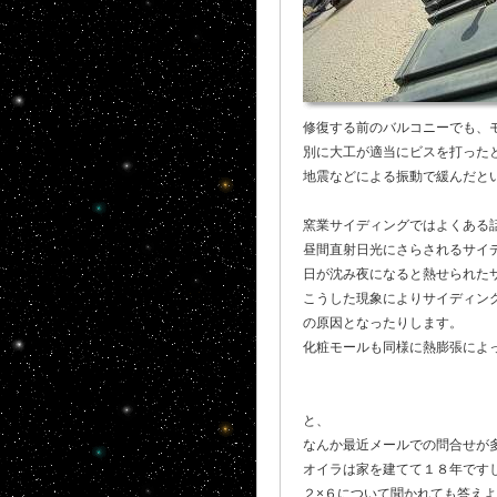
修復する前のバルコニーでも、
別に大工が適当にビスを打った
地震などによる振動で緩んだと
窯業サイディングではよくある
昼間直射日光にさらされるサイ
日が沈み夜になると熱せられた
こうした現象によりサイディン
の原因となったりします。
化粧モールも同様に熱膨張によ
と、
なんか最近メールでの問合せが
オイラは家を建てて１８年です
２×６について聞かれても答え