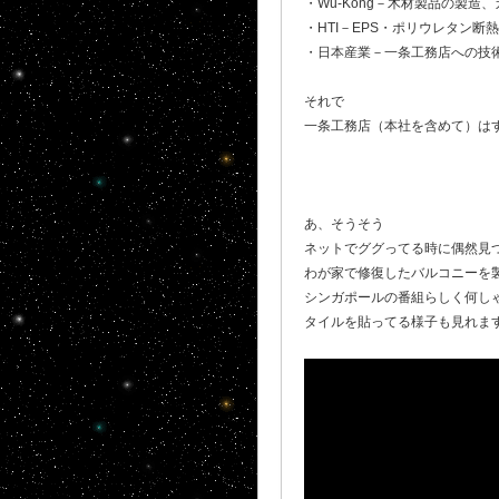
・Wu-Kong－木材製品の製
・HTI－EPS・ポリウレタン
・日本産業－一条工務店への技
それで
一条工務店（本社を含めて）は
あ、そうそう
ネットでググってる時に偶然見
わが家で修復したバルコニーを製造してい
シンガポールの番組らしく何し
タイルを貼ってる様子も見れま