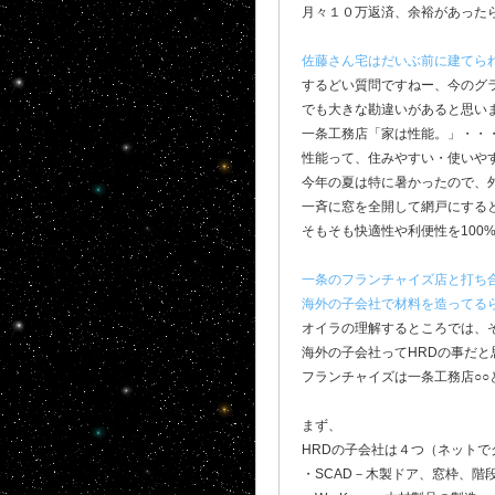
月々１０万返済、余裕があった
佐藤さん宅はだいぶ前に建てら
するどい質問ですねー、今のグ
でも大きな勘違いがあると思い
一条工務店「家は性能。」・・
性能って、住みやすい・使いや
今年の夏は特に暑かったので、
一斉に窓を全開して網戸にする
そもそも快適性や利便性を100
一条のフランチャイズ店と打ち合
海外の子会社で材料を造ってるら
オイラの理解するところでは、
海外の子会社ってHRDの事だと
フランチャイズは一条工務店○○
まず、
HRDの子会社は４つ（ネットで
・SCAD－木製ドア、窓枠、階