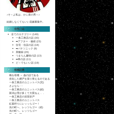
♪そ～よ私は、かに座の男～♪
結婚しなくてもいい花嫁募集中。
分別ごみ
全てのカテゴリー
(149)
一条工務店の話
(30)
➡アフター・修繕
(23)
住宅・住設の話
(18)
➡パナソニック
(9)
美貌録
(26)
つまらん趣味の話
(13)
➡車の話
(11)
ど～でもいい話
(19)
投稿記事
梅を収穫 ～ 蟲の話である
劣化した網戸を張り替えるのである
一条工務店のユニットバス(完)
さよなら･･･
一条工務店のユニットバス(続)
新潟は雪が多くて大変ねぇ．．
一条工務店の浴室折戸
一条工務店のユニットバス
紅葉狩りにレッッらゴー！
光の町へ、レッツらゴー（続)
光の町へ、レッツらゴー