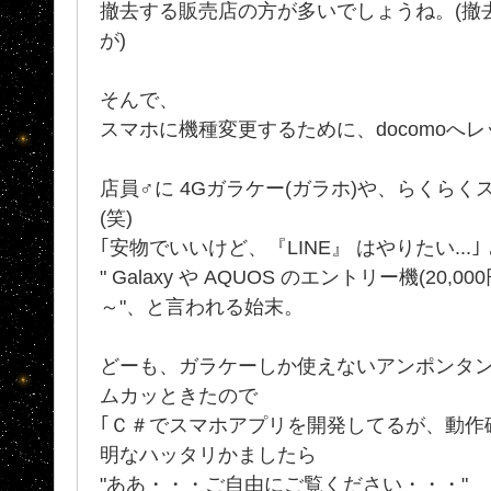
撤去する販売店の方が多いでしょうね。(撤
が)
そんで、
スマホに機種変更するために、docomoへ
店員♂に 4Gガラケー(ガラホ)や、らくら
(笑)
｢安物でいいけど、『LINE』 はやりたい...
" Galaxy や AQUOS のエントリー機(20,
～"、と言われる始末。
どーも、ガラケーしか使えないアンポンタ
ムカッときたので
｢Ｃ＃でスマホアプリを開発してるが、動作
明なハッタリかましたら
"ああ・・・ご自由にご覧ください・・・"