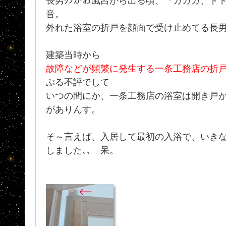
長男ｸﾝがお風呂から出る頃、『ガガガ、ド
音。
外れた浴室の折戸を顔面で受け止めてる長男
建築当時から
故障などが頻繁に発生する一条工務店の折
ぶる不評でして
いつの間にか、一条工務店の浴室は開き戸
がありんす。
そ～言えば、入居して最初の入浴で、いき
しました､､ 呆。