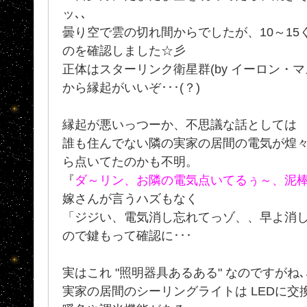
ッ､､
曇り空で雲の切れ間からでしたが、10～1
のを確認しました☆彡
正体はスターリンク衛星群(by イーロン・
から縁起がいいぞ･･･(？)
縁起が悪いっつーか、不思議な話としては
誰も住んでない隣の実家の居間の電気が煌々と
ら点いてたのかも不明。
『
ダ～リン、お隣の電気点いてるぅ～、泥
嫁さんが言うハズもなく
「ジジい、電気消し忘れてっゾ、、早よ消して
ので鍵もって確認に･･･
実はこれ "照明器具あるある" なのですがね､
実家の居間のシーリングライトは LEDに