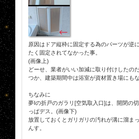
原因はドア縦枠に固定する為のパーツが逆
たく固定されてなかった事。
(画像上)
どーせ、業者がいい加減に取り付けしたの
つか、建築期間中は浴室が資材置き場にもなっ
ちなみに
夢Ⅰの折戸のガラリ[空気取入口]は、開閉の
っぱデス。(画像下)
放置しておくとガリガリの汚れが溝に溜ま
んす。