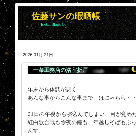
佐藤サンの暇晒帳
Exit.... Stage Left
2026 01月 21日
一条工務店の浴室折戸
年末から体調が悪く、
あんな事からこんな事まで ほにゃらら・・・
31日の午後から寝込んでしまい、目が覚め
紅白歌合戦も除夜の鐘も、年越しそばもぶ
んす。