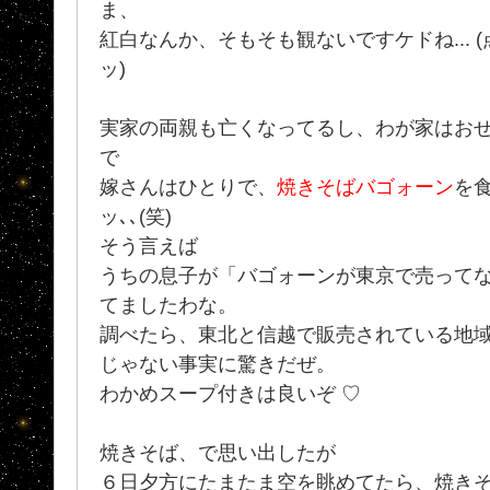
ま、
紅白なんか、そもそも観ないですケドね... 
ッ)
実家の両親も亡くなってるし、わが家はお
で
嫁さんはひとりで、
焼きそばバゴォーン
を
ッ､､(笑)
そう言えば
うちの息子が「バゴォーンが東京で売って
てましたわな。
調べたら、東北と信越で販売されている地域限
じゃない事実に驚きだぜ。
わかめスープ付きは良いぞ ♡
焼きそば、で思い出したが
６日夕方にたまたま空を眺めてたら、焼き