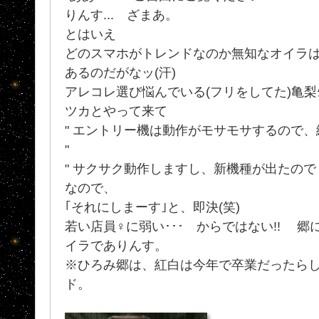
りんす... ざまあ。
とはいえ
どのスマホがトレンドなのか無知なオイラ
あるのだがなッ(汗)
アレコレ選び悩んでいる(フリをしてた)亀梨
ツカとやって来て
" エントリー機は動作がモサモサするので
"
" サクサク動作しますし、新機種が出たので
なので、
｢それにしまーす｣と、即決(笑)
若い店員♀に弱い･･･ からではない!! 郷
イラでありんす。
※ひろみ郷は、紅白は今年で卒業だったらし
ド。