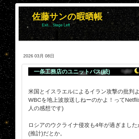
佐藤サンの暇晒帳
Exit.... Stage Left
2026 03月 08日
一条工務店のユニットバス(続)
米国とイスラエルによるイラン攻撃の批判
WBCを地上波放送しねーのかよ！ってNetfl
人の感想です)
ロシアのウクライナ侵攻も4年が過ぎました
(推計)だとか。