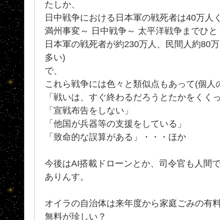
たしか、
日中戦争における日本軍の戦死者は40万人
満州事変～ 日中戦争～ 太平洋戦争までひとくく
日本軍の戦死者が約230万人、民間人約80
多い)
で、
これら戦争には色々と類似点もあって(個人
「戦いは、すぐ終わるだろうとたかをくく
「宣戦布告をしない」
「他国が兵器等の支援をしている」
「致命的な誤算がある」・・・ほか
今後はAI搭載ドローンとか、司令官も人間
ありんす。
オイラの自治体は来年度から家庭ごみの有料化
無料が珍しい？