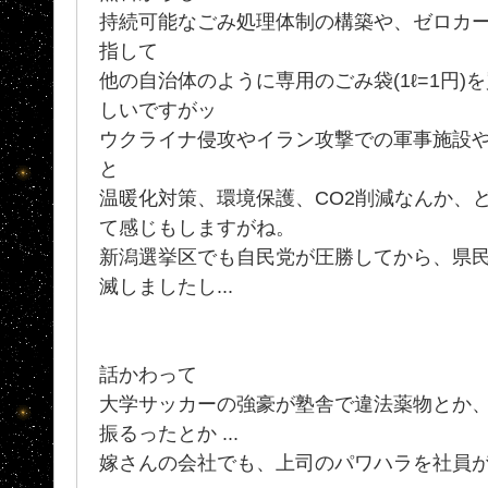
持続可能なごみ処理体制の構築や、ゼロカ
指して
他の自治体のように専用のごみ袋(1ℓ=1円
しいですがッ
ウクライナ侵攻やイラン攻撃での軍事施設
と
温暖化対策、環境保護、CO2削減なんか、
て感じもしますがね。
新潟選挙区でも自民党が圧勝してから、県
滅しましたし...
話かわって
大学サッカーの強豪が塾舎で違法薬物とか
振るったとか ...
嫁さんの会社でも、上司のパワハラを社員が