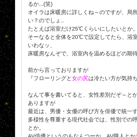
るか...(笑)
オイラは床暖房に詳しくね～のですが、局
い？のでしょ..
たとえば浴室だけ25℃くらいにしたいとか
そーなると全体を20℃で設定してたら、浴
いわなッ、
床暖房なんぞで、浴室内を温めるほどの期
前から言っておりますが
『フローリングと
女の尻
は冷たい方が気持ちい
なんて事を書いてると、女性差別だぞ～と
ありますが
最近は、男優・女優の呼び方を俳優で統一
多様性を尊重する現代社会では、性別での
とか。
AV俳優というのもなんつーか、AV職人と