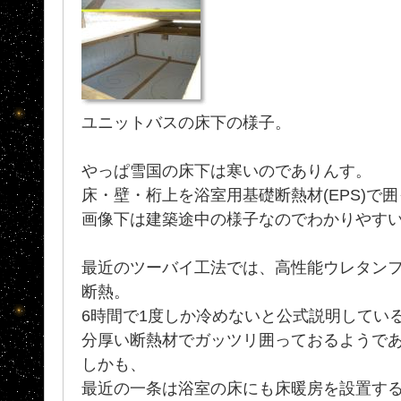
ユニットバスの床下の様子。
やっぱ雪国の床下は寒いのでありんす。
床・壁・桁上を浴室用基礎断熱材(EPS)で囲っ
画像下は建築途中の様子なのでわかりやす
最近のツーバイ工法では、高性能ウレタン
断熱。
6時間で1度しか冷めないと公式説明してい
分厚い断熱材でガッツリ囲っておるようで
しかも、
最近の一条は浴室の床にも床暖房を設置す