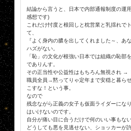
結論から言うと、日本で内部通報制度の運用
感想です)
これだけ忖度と根回しと枕営業と乳揺れで
て、
『よく身内の膿を出してくれました～、あな
ハズがない。
「恥」の文化が根強い日本では組織の恥部
でありんす。
その正当性や公益性はもちろん無視され →
職員全員→黙ってりゃ定年まで安穏と暮ら
こすな！という事。
なので
残念ながら正義の女子も仮面ライダーにな
はいけないのです。
自分が痛い目に合うだけで何のいい事もな
どうしても悪を見逃せない、ショッカーが