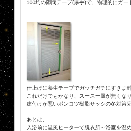
100均の隙間テープ(厚手)で、物理的にガ
仕上げに養生テープでガッチガチにすきま
これだけでもかなり、スースー風が無くな
建付けが悪いポンコツ樹脂サッシの冬対策
あとは、
入浴前に温風ヒーターで脱衣所～浴室を温