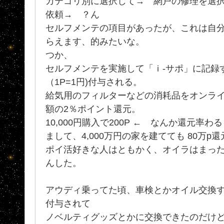
カテゴリ別に選択して→ 網戸の修理を選
依頼→ ？ん
セルフメンテの項目があったが、これは自
らえます、的みたいな。
つか、
セルフメンテを実施して「ｉ-サポ」に記録す
（1P=1円)付与される。
給気用のフィルターなどの消耗品をオンラ
額の2％ポイント還元。
10,000円購入で200P ← なんか還元率わ
まして、4,000万円の家を建てても 80万
ポイ活好きな人はともかく、オイラはまっ
んした。
アウディ乗ってた頃、車検とかオイル交換
付与されて
ノベルティグッズとかに交換できたのだけ