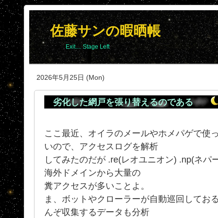
佐藤サンの暇晒帳
Exit.... Stage Left
2026年5月25日 (Mon)
劣化した網戸を張り替えるのである
ここ最近、オイラのメールやホメパゲで使
いので、アクセスログを解析
してみたのだが .re(レオユニオン) .np(ネパー
海外ドメインから大量の
糞アクセスが多いことよ。
ま、ボットやクローラーが自動巡回してお
んぞ収集するデータも分析