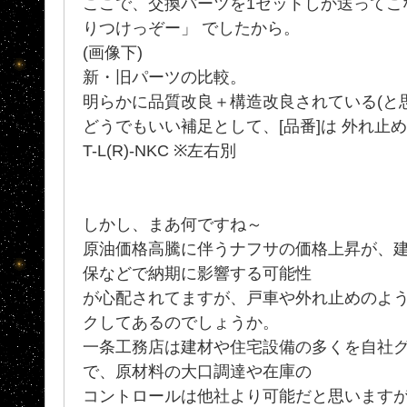
ここで、交換パーツを1セットしか送ってこ
りつけっぞー」 でしたから。
(画像下)
新・旧パーツの比較。
明らかに品質改良＋構造改良されている(と
どうでもいい補足として、[品番]は 外れ止め SL-
T-L(R)-NKC ※左右別
しかし、まあ何ですね～
原油価格高騰に伴うナフサの価格上昇が、
保などで納期に影響する可能性
が心配されてますが、戸車や外れ止めのよ
クしてあるのでしょうか。
一条工務店は建材や住宅設備の多くを自社
で、原材料の大口調達や在庫の
コントロールは他社より可能だと思います