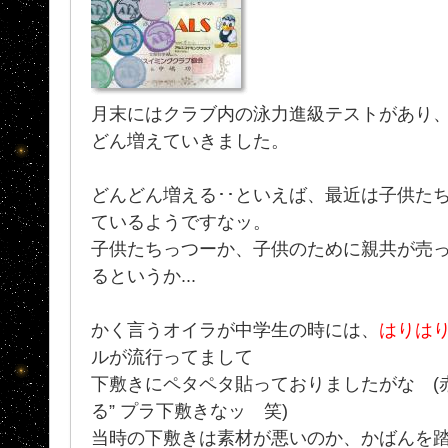
月末にはクラブ内の泳力進級テストがあり
どん増えていきました。
どんどん増える･･といえば、最近は子供た
ているようですなッ。
子供たちっつーか、子供のために親共が売
るというか...
かく言うオイラが中学生の時には、
はりは
ルが流行ってまして
下敷きにペタペタ貼っておりましたがな (
る” プラ下敷きなッ 笑)
当時の下敷きは素材が悪いのか、かばんを