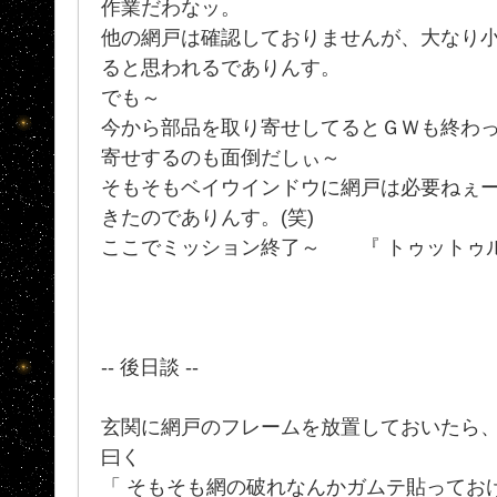
作業だわなッ。
他の網戸は確認しておりませんが、大なり小
ると思われるでありんす。
でも～
今から部品を取り寄せしてるとＧＷも終わ
寄せするのも面倒だしぃ～
そもそもベイウインドウに網戸は必要ねぇー
きたのでありんす。(笑)
ここでミッション終了～ 『 トゥットゥルー
-- 後日談 --
玄関に網戸のフレームを放置しておいたら
曰く
「 そもそも網の破れなんかガムテ貼っておけ