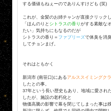
する価値もねぇーのでありんすけども (笑)
これが、金髪のお姉チャンが直接クリック
「ほんのりと
シトラスの香り
がする素敵な
たい」気持ちにもなるのだが
シトラスの香り＝
ファブリーズ
で体臭を消
してチョンまげ。
それはともかく
新潟市 (南笹口)にある
アルススイミングク
したとの事。
37年という長い歴史もあり、地域に愛され
したが、施設の老朽化と
物価高騰の影響で幕を閉じてしまった事は
新潟に限らず、他県でも同様の理由で閉館