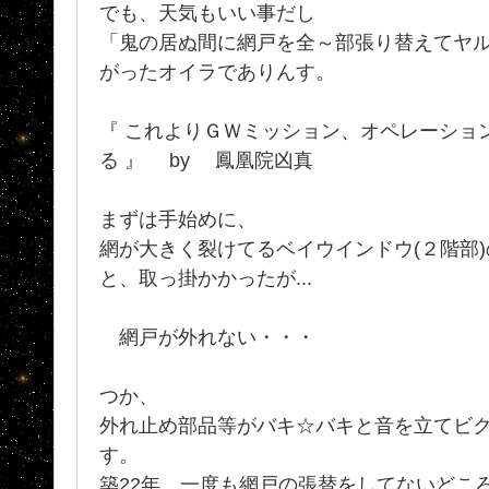
でも、天気もいい事だし
「鬼の居ぬ間に網戸を全～部張り替えてヤ
がったオイラでありんす。
『 これよりＧＷミッション、オペレーショ
る 』 by 鳳凰院凶真
まずは手始めに、
網が大きく裂けてるベイウインドウ(２階部
と、取っ掛かかったが...
網戸が外れない・・・
つか、
外れ止め部品等がバキ☆バキと音を立てビ
す。
築22年、一度も網戸の張替をしてないどこ