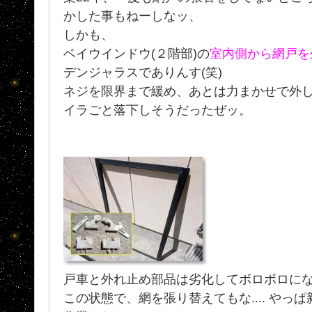
かした事もねーしなッ、
しかも、
ベイウインドウ(２階部)の
室内側から網戸を
デンジャラスでありんす(笑)
ネジを限界まで緩め、あとは力まかせで外し
イラごと落下しそうだったぜッ。
戸車と外れ止め部品は劣化してボロボロに
この状態で、網を張り替えてもな.... やっ