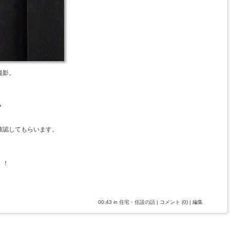
撮影。
？
確認してもらいます。
！！
00:43 in
住宅・住設の話
|
コメント (0)
|
編集