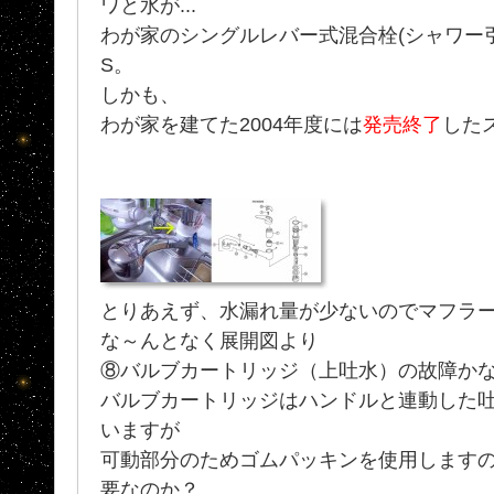
ワと水が...
わが家のシングルレバー式混合栓(シャワー引出
S。
しかも、
わが家を建てた2004年度には
発売終了
した
とりあえず、水漏れ量が少ないのでマフラ
な～んとなく展開図より
⑧バルブカートリッジ（上吐水）の故障か
バルブカートリッジはハンドルと連動した
いますが
可動部分のためゴムパッキンを使用しますので
要なのか？