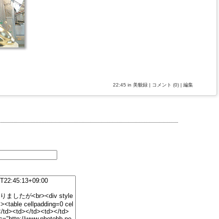
22:45 in
美貌録
|
コメント (0)
|
編集