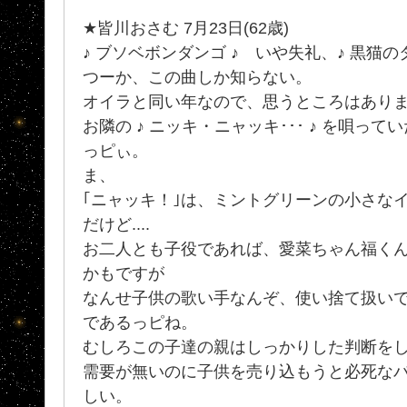
★皆川おさむ 7月23日(62歳)
♪ ブソベボンダンゴ ♪ いや失礼、♪ 黒猫のタ
つーか、この曲しか知らない。
オイラと同い年なので、思うところはあり
お隣の ♪ ニッキ・ニャッキ･･･ ♪ を唄っ
っピぃ。
ま、
｢ニャッキ！｣は、ミントグリーンの小さな
だけど....
お二人とも子役であれば、愛菜ちゃん福く
かもですが
なんせ子供の歌い手なんぞ、使い捨て扱い
であるっピね。
むしろこの子達の親はしっかりした判断を
需要が無いのに子供を売り込もうと必死なバカ
しい。