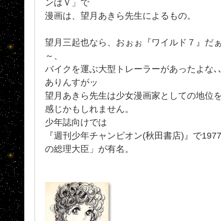
ンはＶ」で
漫画は、望月あきら先生によるもの。
望月三起也なら、おぉぉ『ワイルド７』だ
～、
バイクを運ぶ大型トレーラーがあったよな､
ありんすがッ
望月あきら先生は少女漫画家としての地位
感じかもしれません。
少年誌向けでは
『週刊少年チャンピオン(秋田書店)』で19
の総理大臣」が有名。