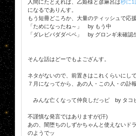
人間にたとえれば、乙姫様と彦麻呂は
秒に1
になるでありんす。
もう短冊どころか、大量のティッシュで応援
「ためになったね～」 by もう中
「ダレビバダダベベ」 by グロンギ未確認生
そんな話はどーでもよござんす。
ネタがないので、前置きはこれくらいにし
７月になってから、あの人・この人・の訃報が
みんな亡くなって仲良しだっピ by タコ
不謹慎な発言ではありますが(汗)
あの、闇堕ちのしずかちゃんと使えないドラ
のようでッ