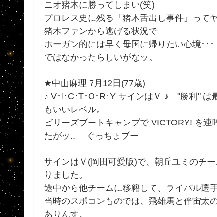
ニオ猪木に勝ってしまい(笑)
プロレス史に残る「猪木舌出し事件」って
猪木ファンから逃げる状況で
ホーガン的には早く母国に帰りたい心境･･
ではなかったらしいがなッ。
★中山麻理 7月12日(77歳)
♪ V･I･C･T･O･R･Y サインはＶ ♪ "勝
もいいレベル。
ビリーズブートキャンプで VICTORY! 
たがッ.. ぐっちょブー
サインはＶ(岡田可愛版)で、朝丘ユミのチ
りました。
途中から他チームに移籍して、ライバル選
当時のスポコンものでは、飛雄馬と伴宙太
ありんす。