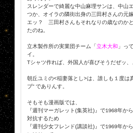
スレンダーで綺麗な中山麻理サンは、中山エ
つか、オイラの隣街出身の三田村さんの元
エッ？ 三田村さんもそれなりの歳なのか
たのね。
立木製作所の実業団チーム「
立木大和
」っ
イ。
Tシャツ作れば、外国人が喜びそうだぜッ、
朝丘ユミの<稲妻落とし>は、誰しも１度は真
ブ" でありんす。
そもそも漫画版では、
『週刊マーガレット(集英社)』で1968年か
対抗するため
『週刊少女フレンド(講談社)』で1969年