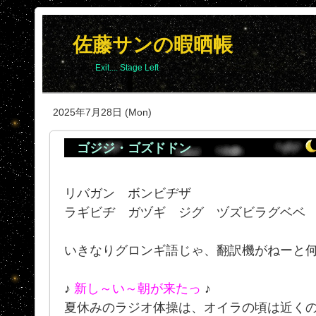
佐藤サンの暇晒帳
Exit.... Stage Left
2025年7月28日 (Mon)
ゴジジ・ゴズドドン
リバガン ボンビヂザ
ラギビヂ ガヅギ ジグ ヅズビラグベベ
いきなりグロンギ語じゃ、翻訳機がねーと何
♪
新し～い～朝が来たっ
♪
夏休みのラジオ体操は、オイラの頃は近く