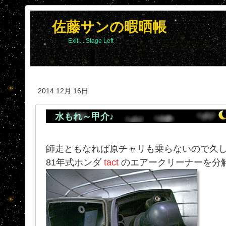
佐藤サンの暇晒帳
Exit.... Stage Left
2014 12月 16日
水もれ～甲介♪
師走ともなれば原チャリも乗らないので久
81年式ホンダ
tact
のエアークリーナーを分