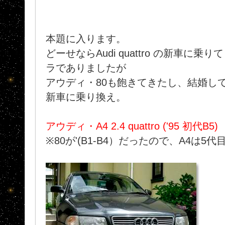
本題に入ります。
どーせならAudi quattro の新車に
ラでありましたが
アウディ・80も飽きてきたし、結婚し
新車に乗り換え。
アウディ・A4 2.4 quattro ('95 初代B5)
※80が'(B1-B4）だったので、A4は5代