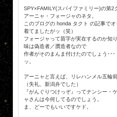
SPY×FAMILY(スパイファミリー)の
アーニャ・フォージャのネタ。
このブログの honda タクト の記事
着てましたがッ（笑）
フォージャって苗字が実在するのか知りま
味は偽造者／贋造者なので
作者がそのまんま付けたのでしょう･･
ッ。
アーニャと言えば、リレハンメル五輪
（失礼、新潟弁でした）
『がんぐりつけっぞ』ってナンシー・
ャさんは今何してるのでしょう。
ま、どーでもいいですケド。