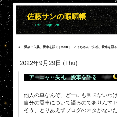
佐藤サンの暇晒帳
Exit.... Stage Left
« 愛染･･失礼、愛車を語る
|
Main
|
アイちゃん･･失礼、愛車を語る 
2022年9月29日 (Thu)
アーニャ･･失礼、愛車を語る
他人の車なんぞ、どーにも興味ないわ
自分の愛車について語るのでありんす P
そう、とりあえずブログのネタがない