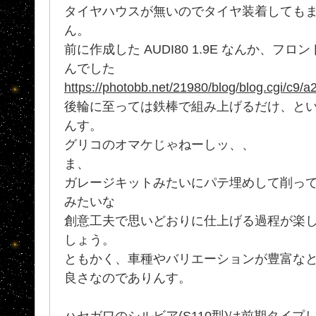
タイヤハウスが無いのでタイヤ装着しても
ん。
前に作成した AUDI80 1.9E なんか、
んでした
https://photobb.net/21980/blog/blog.cgi/c9
後輪に至っては鉄棒で組み上げるだけ、と
んす。
グリコのオマケじゃねーしッ、、
ま、
ガレージキットみたいにパテ埋めして削って
みたいな
創意工夫で思いどおりに仕上げる過程が楽
しょう。
ともかく、車種やバリエーションが豊富なと
良さなのでありんす。
ハセガワのシルビア(S110型)は前期タイ