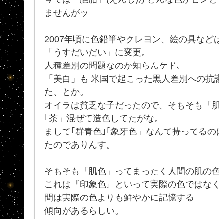
ませんがッ
2007年頃に色鉛筆やクレヨン、絵の具な
「うすだいだい」に変更。
人種差別の問題なのか知らんケド､
「美白」も 米国で起こった黒人差別への抗
た、とか。
オイラは貧乏な子だったので、そもそも「肌
｢茶」混ぜて造色してたがな。
まして｢群青色｣｢象牙色」なんて持ってる
たのでありんす。
そもそも「肌色」ってまったく人間の肌の色
これは『印象色』といって実際の色ではな
間は実際の色よりも鮮やかに記憶する
傾向があるらしい。