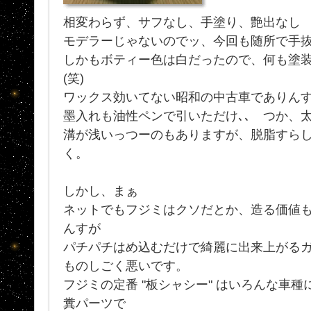
相変わらず、サフなし、手塗り、艶出なし
モデラーじゃないのでッ、今回も随所で手
しかもボティー色は白だったので、何も塗装
(笑)
ワックス効いてない昭和の中古車でありん
墨入れも油性ペンで引いただけ､､ つか、
溝が浅いっつーのもありますが、脱脂すら
く。
しかし、まぁ
ネットでもフジミはクソだとか、造る価値
んすが
パチパチはめ込むだけで綺麗に出来上がる
ものしごく悪いです。
フジミの定番 "板シャシー" はいろんな車種
糞パーツで