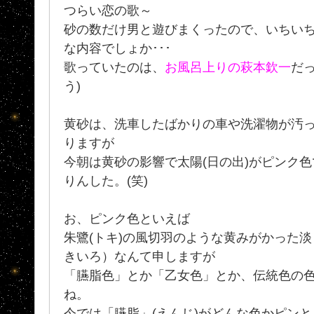
つらい恋の歌～
砂の数だけ男と遊びまくったので、いちい
な内容でしょか･･･
歌っていたのは、
お風呂上りの萩本欽一
だっ
う)
黄砂は、洗車したばかりの車や洗濯物が汚
りますが
今朝は黄砂の影響で太陽(日の出)がピンク
りんした。(笑)
お、ピンク色といえば
朱鷺(トキ)の風切羽のような黄みがかった淡
きいろ）なんて申しますが
「臙脂色」とか「乙女色」とか、伝統色の
ね。
今では「臙脂」(えんじ)がどんな色かピン