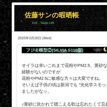
佐藤サンの暇晒帳
Exit.... Stage Left
2025年3月26日 (Wed)
フジミ模型②(SILVIA S110型)
オイラは幸いこれまで花粉やPM2.5、黄砂
経験がないのですが
花粉やPM2.5に敏感な方々は大変ですね。
そいえば子供の頃は新潟でも "光化学スモッ
ましたがなッ、
♪黄砂に吹かれて聴こえる歌は忘れたくて忘