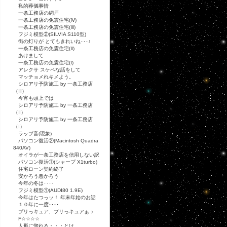
私的葬儀事情
一条工務店の網戸
一条工務店の免震住宅(Ⅳ)
一条工務店の免震住宅(Ⅲ)
フジミ模型②(SILVIA S110型)
街の灯りが とてもきれいね･･･♪
一条工務店の免震住宅(Ⅱ)
あけまして
一条工務店の免震住宅(Ⅰ)
アレクサ スケベな話をして
マッチョメれキメよう。
シロアリ予防施工 by 一条工務店
（Ⅲ）
今宵も頭上では
シロアリ予防施工 by 一条工務店
（Ⅱ）
シロアリ予防施工 by 一条工務店
（Ⅰ）
ラップ音(現象)
パソコン復活②(Macintosh Quadra
840AV)
オイラが一条工務店を信用しない訳
パソコン復活①(シャープ X1turbo)
住宅ローン契約終了
安かろう悪かろう
今年の冬は････
フジミ模型①(AUDI80 1.9E)
今年はたつっッ！ 年末年始のお話
１０年に一度････
プリっキュア、プリっキュアぁ ♪
F☆☆☆☆
人形に惚れる・・・とは