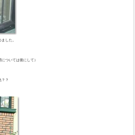
めました。
間については後にして）
色？？