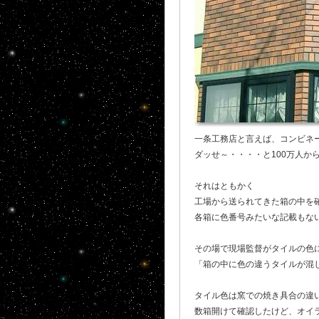
一条工務店と言えば、コンビネ
ダッせ～・・・・と100万人か
それはともかく
工場から送られてきた箱の中を
各箱に色番号みたいな記載もな
その場で現場監督がタイルの色
「箱の中に色の違うタイルが混
タイル色は窯での焼き具合の違
数箱開けて確認したけど、オイ