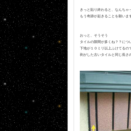
きっと貼り終わると、なんちゃ
もう奇跡が起きることを願いま
おっと、そうそう
タイルの隙間が多くね？？につ
下地が１０ミリ以上ふけてるの
剥がした古いタイルと同じ長さ