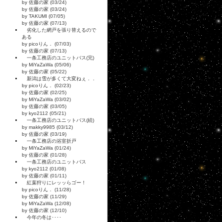
by 佐藤の家 (03/24)
by 佐藤の家 (03/24)
by TAKUMI (07/05)
by 佐藤の家 (07/13)
劣化した網戸を張り替えるので
ある
by picoりん． (07/03)
by 佐藤の家 (07/13)
一条工務店のユニットバス(完)
by MiYaZaWa (05/06)
by 佐藤の家 (05/22)
新潟は雪が多くて大変ねぇ．．
by picoりん． (02/23)
by 佐藤の家 (02/25)
by MiYaZaWa (03/02)
by 佐藤の家 (03/05)
by kyo2112 (05/21)
一条工務店のユニットバス(続)
by makky9985 (03/12)
by 佐藤の家 (03/19)
一条工務店の浴室折戸
by MiYaZaWa (01/24)
by 佐藤の家 (01/28)
一条工務店のユニットバス
by kyo2112 (01/08)
by 佐藤の家 (01/11)
紅葉狩りにレッッらゴー！
by picoりん． (11/28)
by 佐藤の家 (11/29)
by MiYaZaWa (12/08)
by 佐藤の家 (12/10)
今年の冬は････