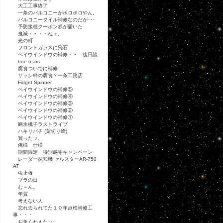
大工工事終了
一条のバルコニーがボロボロやん。
バルコニータイル補修なのだが･･･
予防接種クーポン券が届いた
鬼滅・・・・ねェ。
光の町
フロントガラスに飛石
ベイウインドウの補修・・ 後日談
true tears
腐食ついでに補修
サッシ枠の腐食？一条工務店
Fidget Spinner
ベイウインドウの補修⑤
ベイウインドウの補修④
ベイウインドウの補修③
ベイウインドウの補修②
ベイウインドウの補修①
嗣永桃子ラストライブ
ハキリバチ (葉切り蜂)
買ったッ。
俺様 仕様
期間限定 特別感謝キャンペーン
レーダー探知機 セルスターAR-750
AT
虫止板
ブラの日
む～ん。
年賀
考えない人
忘れ去られてた１０年点検補修工
事・・・
お魚くわえた･･･