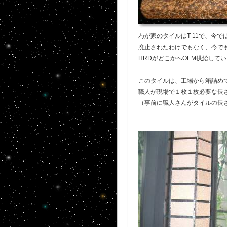
わが家のタイルはT-11で、今
廃止されたわけでもなく、今で
HRDがどこかへOEM供給して
このタイルは、工場から箱詰め
職人が現場で１枚１枚必要な長
（事前に職人さんがタイルの長