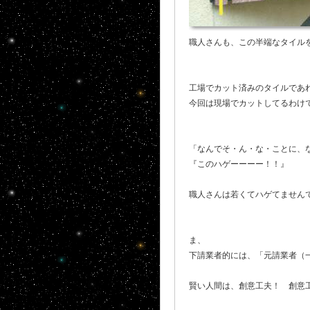
職人さんも、この半端なタイル
工場でカット済みのタイルであ
今回は現場でカットしてるわけ
「なんでそ・ん・な・ことに、
『このハゲーーーー！！』
職人さんは若くてハゲてません
ま、
下請業者的には、「元請業者（
賢い人間は、創意工夫！ 創意