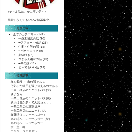
♪そ～よ私は、かに座の男～♪
結婚しなくてもいい花嫁募集中。
分別ごみ
全てのカテゴリー
(149)
一条工務店の話
(30)
➡アフター・修繕
(23)
住宅・住設の話
(18)
➡パナソニック
(9)
美貌録
(26)
つまらん趣味の話
(13)
➡車の話
(11)
ど～でもいい話
(19)
投稿記事
梅を収穫 ～ 蟲の話である
劣化した網戸を張り替えるのである
一条工務店のユニットバス(完)
さよなら･･･
一条工務店のユニットバス(続)
新潟は雪が多くて大変ねぇ．．
一条工務店の浴室折戸
一条工務店のユニットバス
紅葉狩りにレッッらゴー！
光の町へ、レッツらゴー（続)
光の町へ、レッツらゴー
宗・主・神
ゴジジ・ゴズドドン