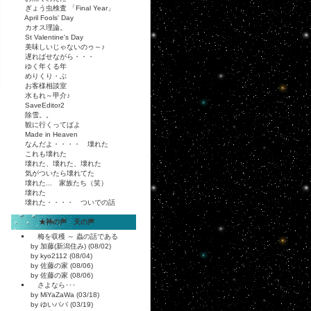
ぎょう虫検査 「Final Year」
April Fools' Day
カオス理論。
St Valentine's Day
美味しいじゃないのゥ～♪
遅ればせながら・・・
ゆく年くる年
めりくり・ぶ
お客様相談室
水もれ～甲介♪
SaveEditor2
除雪。。
観に行くってばよ
Made in Heaven
なんだよ・・・・ 壊れた
これも壊れた
壊れた、壊れた、壊れた
気がついたら壊れてた
壊れた... 家族たち（笑）
壊れた
壊れた・・・・ ついでの話
★神の声 天の声
梅を収穫 ～ 蟲の話である
by 加藤(新潟住み) (08/02)
by kyo2112 (08/04)
by 佐藤の家 (08/06)
by 佐藤の家 (08/06)
さよなら･･･
by MiYaZaWa (03/18)
by ゆいパパ (03/19)