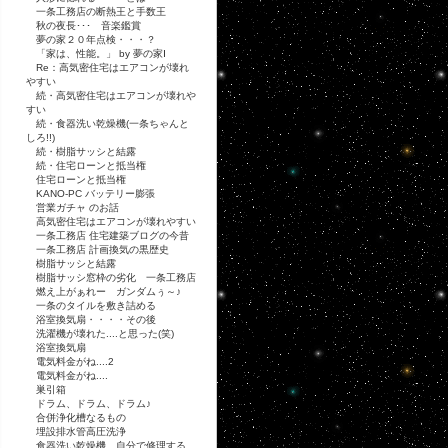
一条工務店の断熱王と手数王
秋の夜長･･･ 音楽鑑賞
夢の家２０年点検・・・？
「家は、性能。」 by 夢の家Ⅰ
Re：高気密住宅はエアコンが壊れ
やすい
続・高気密住宅はエアコンが壊れや
すい
続・食器洗い乾燥機(一条ちゃんと
しろ!!)
続・樹脂サッシと結露
続・住宅ローンと抵当権
住宅ローンと抵当権
KANO-PC バッテリー膨張
営業ガチャ のお話
高気密住宅はエアコンが壊れやすい
一条工務店 住宅建築ブログの今昔
一条工務店 計画換気の黒歴史
樹脂サッシと結露
樹脂サッシ窓枠の劣化 一条工務店
燃え上がぁれー ガンダムぅ～♪
一条のタイルを敷き詰める
浴室換気扇・・・・その後
洗濯機が壊れた....と思った(笑)
浴室換気扇
電気料金がね....2
電気料金がね....
巣引箱
ドラム、ドラム、ドラム♪
合併浄化槽なるもの
埋設排水管高圧洗浄
食器洗い乾燥機 自分で修理する