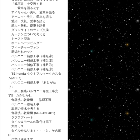
「減圧弁」を交換する
･･愛車を語るそす
アイちゃん･･失礼、愛車を語る
アーニャ･･失礼、愛車を語る
愛染･･失礼、愛車を語る
愛人･･失礼、愛車を語る
ダウンライトのランプ交換
カーテンについて考える
トースト現象
ホームページビルダー
フィーチャーフォン
新潟たれカツ丼
バルコニー補修工事（補足④）
バルコニー補修工事（補足③）
バルコニー補修工事（補足②）
バルコニー補修工事（補足①）
'81 honda タクトフルマークカスタ
ム(AB07)
バルコニー補修工事 「あとがた
り」
一条工務店バルコニー修復工事完
了!! だがしかし
食器洗い乾燥機･･･ 修理不可
バルコニー塗装工事
出窓の排水を考える
食器洗い乾燥機 (NP-P45DJP1)
ラブラブハート
タイル＆モールの取付け完了
大雨っス
タイルを貼ります・・・と、その前
に
作業は進みます