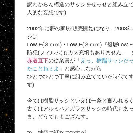
訳わからん構造のサッシをせっせと組み立て
人的な妄想です)
2002年に夢の家Ⅰが販売開始になり、200
シは
Low-E(３ｍｍ)・Low-E(３ｍｍ)『複層L
防犯(フィルム)もガス充填もありません...
赤道直下
の従業員が「
えっ、樹脂サッシだ
たことねぇよ
」と感心しながら
ひとつひとつ丁寧に組み立てていた時代です
す)
今では樹脂サッシといえば一条と言われる
古くはアルミペアガラスサッシの時代もあ
ま、どうでもよござんす。
で、結露の話なのですが