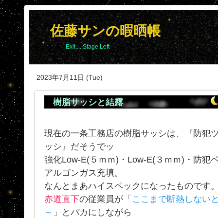
佐藤サンの暇晒帳
Exit.... Stage Left
2023年7月11日 (Tue)
樹脂サッシと結露
現在の一条工務店の樹脂サッシは、『防犯ツイ
ッシ』だそうでッ
強化Low-E(５ｍｍ)・Low-E(３ｍｍ)・防
アルゴンガス充填。
なんとまあハイスペックになったものです
赤道直下
の従業員が「
ここまで断熱しない
～
」とバカにしながら