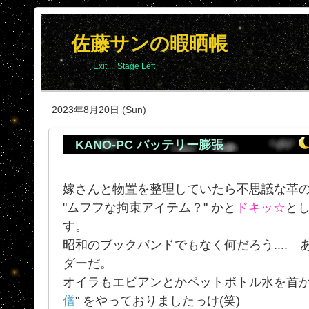
佐藤サンの暇晒帳
Exit.... Stage Left
2023年8月20日 (Sun)
KANO-PC バッテリー膨張
嫁さんと物置を整理していたら不思議な革
"ムフフな拘束アイテム？" かと
ドキッ☆
と
す。
昭和のブックバンドでもなく何だろう....
ダーだ。
オイラもエビアンとかペットボトル水を首か
僧
" をやっておりましたっけ(笑)