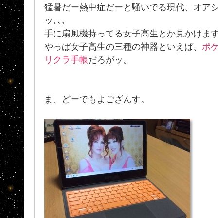
猛暑だー熱中症だーと騒いでる現代、オア
ッ､､､
手に扇風機持ってる女子高生とか見かけま
やっぱ女子高生の三種の神器といえば、
ポ
リクラ手帳
だろがッ。
ま、どーでもよござんす。