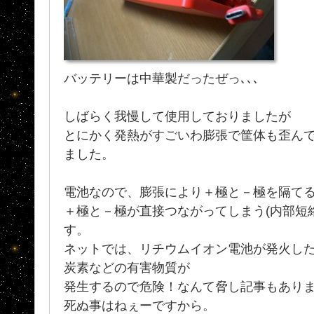
バッテリーは中華製だったぜっ､､､
しばらく我慢して使用しておりましたが
とにかく発熱がすごいわ膨張で筐体も歪ん
ました。
電池なので、膨張により＋極と－極を隔て
＋極と－極が直接つながってしまう(内部短
す。
ネットでは、リチウムイオン電池が発火し
炭素などの有害物質が
発生するので危険！なんて脅し記事もあり
死ぬ事はねぇーですから。