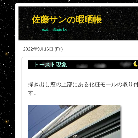
佐藤サンの暇晒帳
Exit.... Stage Left
2022年9月16日 (Fri)
トースト現象
掃き出し窓の上部にある化粧モールの取り
す。