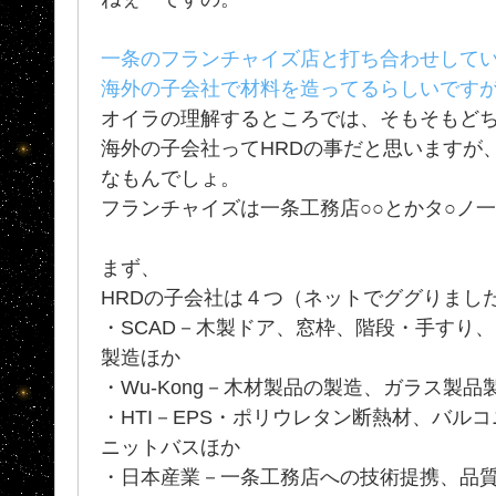
一条のフランチャイズ店と打ち合わせしていま
海外の子会社で材料を造ってるらしいですが.
オイラの理解するところでは、そもそもど
海外の子会社ってHRDの事だと思いますが
なもんでしょ。
フランチャイズは一条工務店○○とかタ○ノ
まず、
HRDの子会社は４つ（ネットでググりまし
・SCAD－木製ドア、窓枠、階段・手すり
製造ほか
・Wu-Kong－木材製品の製造、ガラス製
・HTI－EPS・ポリウレタン断熱材、バル
ニットバスほか
・日本産業－一条工務店への技術提携、品