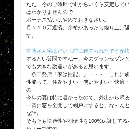
ただ、今のご時世ですからいくら安定して
はわかりませんので
ボーナス払いはやめておきなさい。
月々１０万返済、余裕があったら繰り上げ
す。
佐藤さん宅はだいぶ前に建てられたですが
するどい質問ですねー、今のグランセゾン
でも大きな勘違いがあると思います。
一条工務店「家は性能。」・・・ これに
性能って、住みやすい・使いやすい・快適
の。
今年の夏は特に暑かったので、外出から帰
一斉に窓を全開して網戸にすると、な～んと
な話。
そもそも快適性や利便性を100%保証して
ねぇーですの。