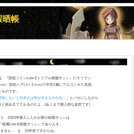
暇晒帳
、『防犯ツインLow-Eトリプル樹脂サッシ』だそうでッ
E(３ｍｍ)・防犯ペア(３+３ｍｍ)で中空2層にアルゴンガス充填。
たものです。
断熱しないと日本人は気がすまんのかね～
」とバカにしながら
と組み立てておるのだよ。(あくまで個人的な妄想です)
なり、2003年着工したわが家の樹脂サッシは
ｍｍ)『複層Low-E樹脂サッシ』でありんす。
ません... ま、20年前ですからね。