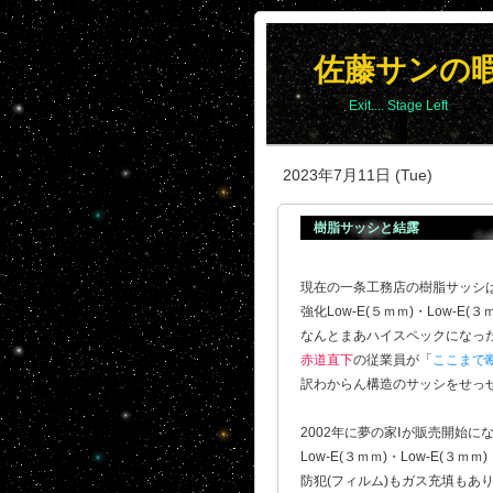
佐藤サンの
Exit.... Stage Left
2023年7月11日 (Tue)
樹脂サッシと結露
現在の一条工務店の樹脂サッシは
強化Low-E(５ｍｍ)・Low-
なんとまあハイスペックになっ
赤道直下
の従業員が「
ここまで
訳わからん構造のサッシをせっせ
2002年に夢の家Ⅰが販売開始に
Low-E(３ｍｍ)・Low-E(３
防犯(フィルム)もガス充填もあり