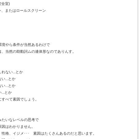
全室)
ン、またはロールスクリーン
環境やら条件が当然あるわけで
は、当然の助動詞ムの連体形なのでありんす。
ない...とか
...とか
...とか
..とか
にすべて素因でしょう。
みたいなレベルの思考で
原因はわかりません。
性格、イジメ･･･ 素因はたくさんあるのだと思います。