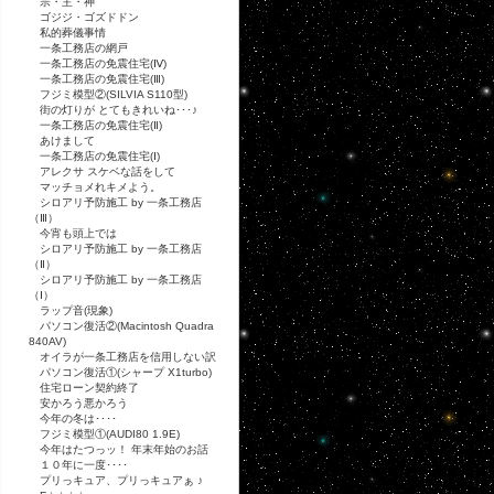
宗・主・神
ゴジジ・ゴズドドン
私的葬儀事情
一条工務店の網戸
一条工務店の免震住宅(Ⅳ)
一条工務店の免震住宅(Ⅲ)
フジミ模型②(SILVIA S110型)
街の灯りが とてもきれいね･･･♪
一条工務店の免震住宅(Ⅱ)
あけまして
一条工務店の免震住宅(Ⅰ)
アレクサ スケベな話をして
マッチョメれキメよう。
シロアリ予防施工 by 一条工務店
（Ⅲ）
今宵も頭上では
シロアリ予防施工 by 一条工務店
（Ⅱ）
シロアリ予防施工 by 一条工務店
（Ⅰ）
ラップ音(現象)
パソコン復活②(Macintosh Quadra
840AV)
オイラが一条工務店を信用しない訳
パソコン復活①(シャープ X1turbo)
住宅ローン契約終了
安かろう悪かろう
今年の冬は････
フジミ模型①(AUDI80 1.9E)
今年はたつっッ！ 年末年始のお話
１０年に一度････
プリっキュア、プリっキュアぁ ♪