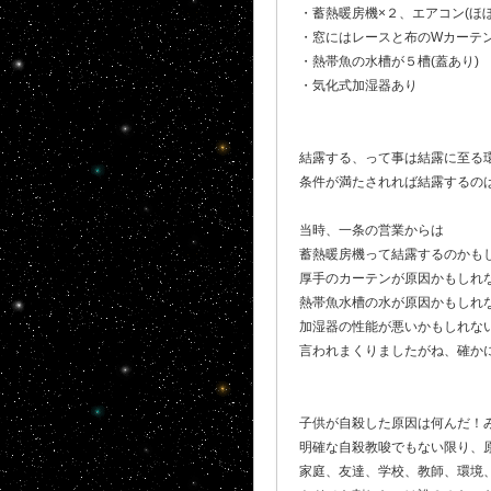
・蓄熱暖房機×２、エアコン(ほぼ
・窓にはレースと布のWカーテ
・熱帯魚の水槽が５槽(蓋あり)
・気化式加湿器あり
結露する、って事は結露に至る
条件が満たされれば結露するの
当時、一条の営業からは
蓄熱暖房機って結露するのかもしれ
厚手のカーテンが原因かもしれない
熱帯魚水槽の水が原因かもしれない
加湿器の性能が悪いかもしれない.
言われまくりましたがね、確か
子供が自殺した原因は何んだ！
明確な自殺教唆でもない限り、
家庭、友達、学校、教師、環境、