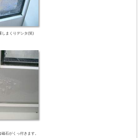
結露しまくりデシタ(笑)
。
は磁石がくっ付きます。