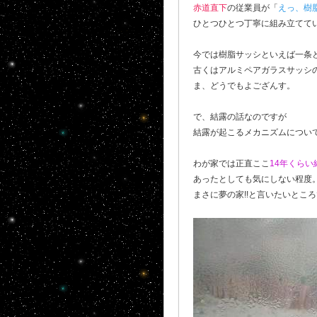
赤道直下
の従業員が「
えっ、樹
ひとつひとつ丁寧に組み立ててい
今では樹脂サッシといえば一条
古くはアルミペアガラスサッシ
ま、どうでもよござんす。
で、結露の話なのですが
結露が起こるメカニズムについては
わが家では正直ここ
14年くら
あったとしても気にしない程度
まさに夢の家!!と言いたいとこ