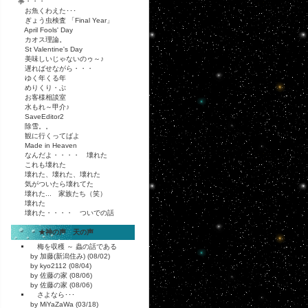
事・・・
お魚くわえた･･･
ぎょう虫検査 「Final Year」
April Fools' Day
カオス理論。
St Valentine's Day
美味しいじゃないのゥ～♪
遅ればせながら・・・
ゆく年くる年
めりくり・ぶ
お客様相談室
水もれ～甲介♪
SaveEditor2
除雪。。
観に行くってばよ
Made in Heaven
なんだよ・・・・ 壊れた
これも壊れた
壊れた、壊れた、壊れた
気がついたら壊れてた
壊れた... 家族たち（笑）
壊れた
壊れた・・・・ ついでの話
★神の声 天の声
梅を収穫 ～ 蟲の話である
by 加藤(新潟住み) (08/02)
by kyo2112 (08/04)
by 佐藤の家 (08/06)
by 佐藤の家 (08/06)
さよなら･･･
by MiYaZaWa (03/18)