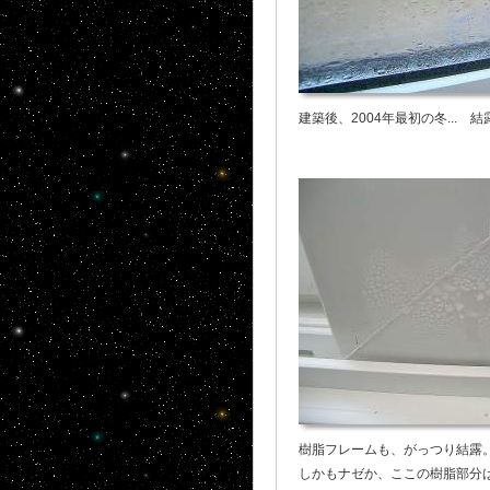
建築後、2004年最初の冬... 
樹脂フレームも、がっつり結露
しかもナゼか、ここの樹脂部分