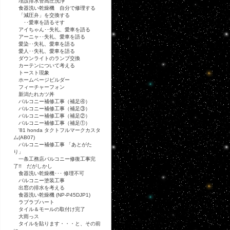
埋設排水管高圧洗浄
食器洗い乾燥機 自分で修理する
「減圧弁」を交換する
･･愛車を語るそす
アイちゃん･･失礼、愛車を語る
アーニャ･･失礼、愛車を語る
愛染･･失礼、愛車を語る
愛人･･失礼、愛車を語る
ダウンライトのランプ交換
カーテンについて考える
トースト現象
ホームページビルダー
フィーチャーフォン
新潟たれカツ丼
バルコニー補修工事（補足④）
バルコニー補修工事（補足③）
バルコニー補修工事（補足②）
バルコニー補修工事（補足①）
'81 honda タクトフルマークカスタ
ム(AB07)
バルコニー補修工事 「あとがた
り」
一条工務店バルコニー修復工事完
了!! だがしかし
食器洗い乾燥機･･･ 修理不可
バルコニー塗装工事
出窓の排水を考える
食器洗い乾燥機 (NP-P45DJP1)
ラブラブハート
タイル＆モールの取付け完了
大雨っス
タイルを貼ります・・・と、その前