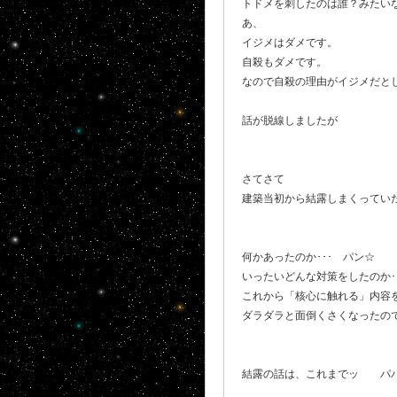
トドメを刺したのは誰？みたい
あ、
イジメはダメです。
自殺もダメです。
なので自殺の理由がイジメだとし
話が脱線しましたが
さてさて
建築当初から結露しまくってい
何かあったのか･･･ パン☆
いったいどんな対策をしたのか･
これから「核心に触れる」内容
ダラダラと面倒くさくなったの
結露の話は、これまでッ パパ