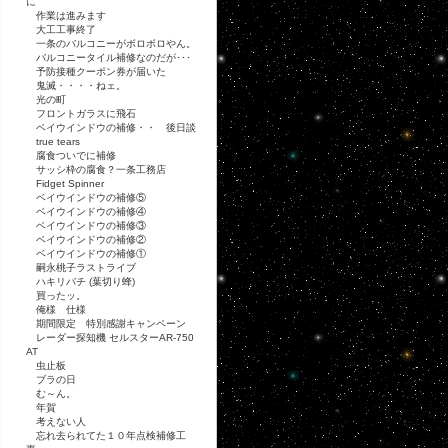
に
作業は進みます
大工工事終了
一条のバルコニーがボロボロやん。
バルコニータイル補修なのだが･･･
予防接種クーポン券が届いた
鬼滅・・・・ねェ。
光の町
フロントガラスに飛石
ベイウインドウの補修・・ 後日談
true tears
腐食ついでに補修
サッシ枠の腐食？一条工務店
Fidget Spinner
ベイウインドウの補修⑤
ベイウインドウの補修④
ベイウインドウの補修③
ベイウインドウの補修②
ベイウインドウの補修①
嗣永桃子ラストライブ
ハキリバチ (葉切り蜂)
買ったッ。
俺様 仕様
期間限定 特別感謝キャンペーン
レーダー探知機 セルスターAR-750
AT
虫止板
ブラの日
む～ん。
年賀
考えない人
忘れ去られてた１０年点検補修工