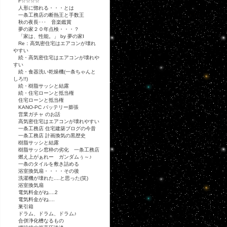
F☆☆☆☆
人形に惚れる・・・とは
一条工務店の断熱王と手数王
秋の夜長･･･ 音楽鑑賞
夢の家２０年点検・・・？
「家は、性能。」 by 夢の家Ⅰ
Re：高気密住宅はエアコンが壊れ
やすい
続・高気密住宅はエアコンが壊れや
すい
続・食器洗い乾燥機(一条ちゃんと
しろ!!)
続・樹脂サッシと結露
続・住宅ローンと抵当権
住宅ローンと抵当権
KANO-PC バッテリー膨張
営業ガチャ のお話
高気密住宅はエアコンが壊れやすい
一条工務店 住宅建築ブログの今昔
一条工務店 計画換気の黒歴史
樹脂サッシと結露
樹脂サッシ窓枠の劣化 一条工務店
燃え上がぁれー ガンダムぅ～♪
一条のタイルを敷き詰める
浴室換気扇・・・・その後
洗濯機が壊れた....と思った(笑)
浴室換気扇
電気料金がね....2
電気料金がね....
巣引箱
ドラム、ドラム、ドラム♪
合併浄化槽なるもの