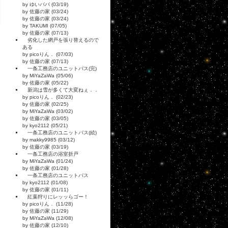
by ゆいパパ (03/19)
by 佐藤の家 (03/24)
by 佐藤の家 (03/24)
by TAKUMI (07/05)
by 佐藤の家 (07/13)
劣化した網戸を張り替えるので
ある
by picoりん． (07/03)
by 佐藤の家 (07/13)
一条工務店のユニットバス(完)
by MiYaZaWa (05/06)
by 佐藤の家 (05/22)
新潟は雪が多くて大変ねぇ．．
by picoりん． (02/23)
by 佐藤の家 (02/25)
by MiYaZaWa (03/02)
by 佐藤の家 (03/05)
by kyo2112 (05/21)
一条工務店のユニットバス(続)
by makky9985 (03/12)
by 佐藤の家 (03/19)
一条工務店の浴室折戸
by MiYaZaWa (01/24)
by 佐藤の家 (01/28)
一条工務店のユニットバス
by kyo2112 (01/08)
by 佐藤の家 (01/11)
紅葉狩りにレッッらゴー！
by picoりん． (11/28)
by 佐藤の家 (11/29)
by MiYaZaWa (12/08)
by 佐藤の家 (12/10)