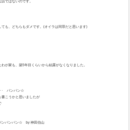
な話ではないのです。
ても、どちらもダメです。(オイラは同罪だと思います)
たわが家も、築5年目くらいから結露がなくなりました。
･･ パンパン☆
を書こうかと思いましたが
で
ンパンパン☆ by 神田伯山