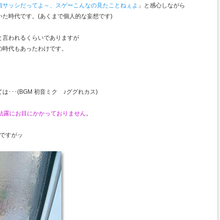
脂サッシだってよ～、スゲーこんなの見たことねぇよ
」と感心しながら
た時代です。(あくまで個人的な妄想です)
と言われるくらいでありますが
の時代もあったわけです。
･･･(BGM 初音ミク ♪ググれカス)
い結露にお目にかかっておりません
。
。
ろですがッ