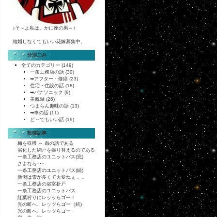
♪そ～よ私は、かに座の男～♪
結婚しなくてもいい花嫁募集中。
分別ごみ
全てのカテゴリー
(149)
一条工務店の話
(30)
➡アフター・修繕
(23)
住宅・住設の話
(18)
➡パナソニック
(9)
美貌録
(26)
つまらん趣味の話
(13)
➡車の話
(11)
ど～でもいい話
(19)
投稿記事
梅を収穫 ～ 蟲の話である
劣化した網戸を張り替えるのである
一条工務店のユニットバス(完)
さよなら･･･
一条工務店のユニットバス(続)
新潟は雪が多くて大変ねぇ．．
一条工務店の浴室折戸
一条工務店のユニットバス
紅葉狩りにレッッらゴー！
光の町へ、レッツらゴー（続)
光の町へ、レッツらゴー