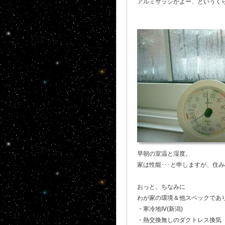
アルミサッシかよー、というく
早朝の室温と湿度。
家は性能･･･と申しますが、住
おっと、ちなみに
わが家の環境＆他スペックであ
・寒冷地Ⅳ(新潟)
・熱交換無しのダクトレス換気