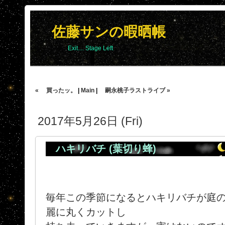
佐藤サンの暇晒帳
Exit.... Stage Left
« 買ったッ。
|
Main
|
嗣永桃子ラストライブ »
2017年5月26日 (Fri)
ハキリバチ (葉切り蜂)
毎年この季節になるとハキリバチが庭
麗に丸くカットし